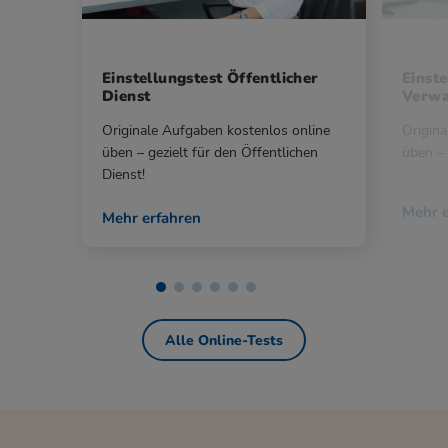
Einstellungstest Öffentlicher
Einste
Dienst
Verwa
Originale Aufgaben kostenlos online
Origina
üben – gezielt für den Öffentlichen
üben – 
Dienst!
Mehr e
Mehr erfahren
Alle Online-Tests