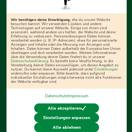
Erfolgreich bewerben mit Ausbildungspark: Wir
begleiten dich Schritt für Schritt bei deinem Start in den
Beruf oder ins Studium – mit smarten E-Learning-Tools,
Wir benötigen deine Einwilligung,
ehe du unsere Website
Ratgebern und Prüfungspaketen, interaktiven
besuchen kannst. Wir verwenden Cookies und andere
Technologien auf unserer Website. Einige von ihnen sind
Videokursen und vielem mehr. Für alle, die was werden
essenziell, während andere uns helfen, die Website und deine
Erfahrung zu verbessern. Personenbezogene Daten können
wollen!
verarbeitet werden (z. B. IP-Adressen), etwa für personalisierte
Anzeigen und Inhalte oder die Messung von Anzeigen und
Inhalten. Dabei können Daten außerhalb der Europäischen Union
übertragen und dort verarbeitet werden. Weitere Informationen
über die Verwendung deiner Daten findest du in unserer
Menü Fußleiste
Datenschutzerklärung
. Es besteht keine Verpflichtung, in die
Impressum
Bildquellen
Presse
Mediadaten
Verarbeitung deiner Daten einzuwilligen, um dieses Angebot zu
nutzen. Du kannst deine Auswahl jederzeit unter
Einstellungen
Partner
AGB
Datenschutz
Widerrufsbelehrung
widerrufen oder anpassen. Bitte beachte, dass aufgrund
individueller Einstellungen möglicherweise nicht alle Funktionen
Bestellung
Affiliate Partner
Cookies
der Website verfügbar sind.
Datenschutz
Impressum
Vertrag widerrufen
Alle akzeptieren
Einstellungen anpassen
© 2026 Ausbildungspark Verlag. Alle Rechte vorbehalten.
Alle ablehnen