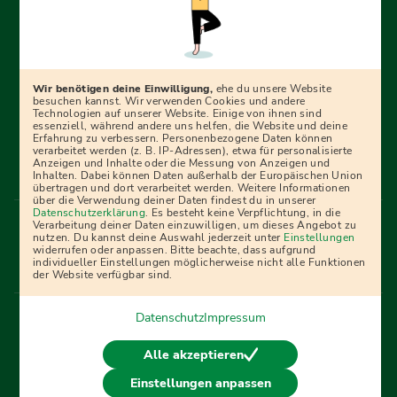
Erfolgreich bewerben mit Ausbildungspark: Wir
begleiten dich Schritt für Schritt bei deinem Start in den
Beruf oder ins Studium – mit smarten E-Learning-Tools,
Wir benötigen deine Einwilligung,
ehe du unsere Website
Ratgebern und Prüfungspaketen, interaktiven
besuchen kannst. Wir verwenden Cookies und andere
Technologien auf unserer Website. Einige von ihnen sind
Videokursen und vielem mehr. Für alle, die was werden
essenziell, während andere uns helfen, die Website und deine
Erfahrung zu verbessern. Personenbezogene Daten können
wollen!
verarbeitet werden (z. B. IP-Adressen), etwa für personalisierte
Anzeigen und Inhalte oder die Messung von Anzeigen und
Inhalten. Dabei können Daten außerhalb der Europäischen Union
übertragen und dort verarbeitet werden. Weitere Informationen
über die Verwendung deiner Daten findest du in unserer
Menü Fußleiste
Datenschutzerklärung
. Es besteht keine Verpflichtung, in die
Impressum
Bildquellen
Presse
Mediadaten
Verarbeitung deiner Daten einzuwilligen, um dieses Angebot zu
nutzen. Du kannst deine Auswahl jederzeit unter
Einstellungen
Partner
AGB
Datenschutz
Widerrufsbelehrung
widerrufen oder anpassen. Bitte beachte, dass aufgrund
individueller Einstellungen möglicherweise nicht alle Funktionen
Bestellung
Affiliate Partner
Cookies
der Website verfügbar sind.
Datenschutz
Impressum
Vertrag widerrufen
Alle akzeptieren
Einstellungen anpassen
© 2026 Ausbildungspark Verlag. Alle Rechte vorbehalten.