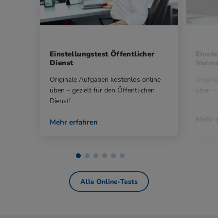
Einstellungstest Öffentlicher
Einste
Dienst
Verwa
Originale Aufgaben kostenlos online
Origina
üben – gezielt für den Öffentlichen
üben – 
Dienst!
Mehr e
Mehr erfahren
Alle Online-Tests