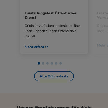
Einstellungstest Öffentlicher
Einste
Dienst
Verwa
Originale Aufgaben kostenlos online
Origina
üben – gezielt für den Öffentlichen
üben – 
Dienst!
Mehr e
Mehr erfahren
Alle Online-Tests
Unsere Empfehlungen für dich: