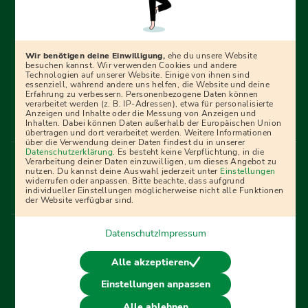
Erfolgreich bewerben mit Ausbildungspark: Wir
begleiten dich Schritt für Schritt bei deinem Start in den
Beruf oder ins Studium – mit smarten E-Learning-Tools,
Wir benötigen deine Einwilligung,
ehe du unsere Website
Ratgebern und Prüfungspaketen, interaktiven
besuchen kannst. Wir verwenden Cookies und andere
Technologien auf unserer Website. Einige von ihnen sind
Videokursen und vielem mehr. Für alle, die was werden
essenziell, während andere uns helfen, die Website und deine
Erfahrung zu verbessern. Personenbezogene Daten können
wollen!
verarbeitet werden (z. B. IP-Adressen), etwa für personalisierte
Anzeigen und Inhalte oder die Messung von Anzeigen und
Inhalten. Dabei können Daten außerhalb der Europäischen Union
übertragen und dort verarbeitet werden. Weitere Informationen
über die Verwendung deiner Daten findest du in unserer
Menü Fußleiste
Datenschutzerklärung
. Es besteht keine Verpflichtung, in die
Impressum
Bildquellen
Presse
Mediadaten
Verarbeitung deiner Daten einzuwilligen, um dieses Angebot zu
nutzen. Du kannst deine Auswahl jederzeit unter
Einstellungen
Partner
AGB
Datenschutz
Widerrufsbelehrung
widerrufen oder anpassen. Bitte beachte, dass aufgrund
individueller Einstellungen möglicherweise nicht alle Funktionen
Bestellung
Affiliate Partner
Cookies
der Website verfügbar sind.
Datenschutz
Impressum
Vertrag widerrufen
Alle akzeptieren
Einstellungen anpassen
© 2026 Ausbildungspark Verlag. Alle Rechte vorbehalten.
Alle ablehnen