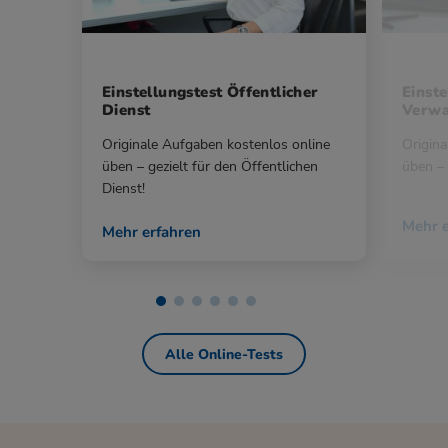
Einstellungstest Öffentlicher
Einste
Dienst
Verwa
Originale Aufgaben kostenlos online
Origina
üben – gezielt für den Öffentlichen
üben – 
Dienst!
Mehr e
Mehr erfahren
Alle Online-Tests