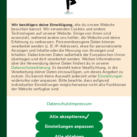
Erfolgreich bewerben mit Ausbildungspark: Wir
begleiten dich Schritt für Schritt bei deinem Start in den
Beruf oder ins Studium – mit smarten E-Learning-Tools,
Wir benötigen deine Einwilligung,
ehe du unsere Website
Ratgebern und Prüfungspaketen, interaktiven
besuchen kannst. Wir verwenden Cookies und andere
Technologien auf unserer Website. Einige von ihnen sind
Videokursen und vielem mehr. Für alle, die was werden
essenziell, während andere uns helfen, die Website und deine
Erfahrung zu verbessern. Personenbezogene Daten können
wollen!
verarbeitet werden (z. B. IP-Adressen), etwa für personalisierte
Anzeigen und Inhalte oder die Messung von Anzeigen und
Inhalten. Dabei können Daten außerhalb der Europäischen Union
übertragen und dort verarbeitet werden. Weitere Informationen
über die Verwendung deiner Daten findest du in unserer
Menü Fußleiste
Datenschutzerklärung
. Es besteht keine Verpflichtung, in die
Impressum
Bildquellen
Presse
Mediadaten
Verarbeitung deiner Daten einzuwilligen, um dieses Angebot zu
nutzen. Du kannst deine Auswahl jederzeit unter
Einstellungen
Partner
AGB
Datenschutz
Widerrufsbelehrung
widerrufen oder anpassen. Bitte beachte, dass aufgrund
individueller Einstellungen möglicherweise nicht alle Funktionen
Bestellung
Affiliate Partner
Cookies
der Website verfügbar sind.
Datenschutz
Impressum
Vertrag widerrufen
Alle akzeptieren
Einstellungen anpassen
© 2026 Ausbildungspark Verlag. Alle Rechte vorbehalten.
Alle ablehnen