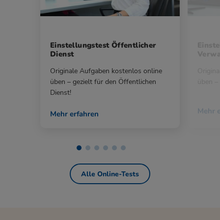
Einstellungstest Öffentlicher
Einste
Dienst
Verwa
Originale Aufgaben kostenlos online
Origina
üben – gezielt für den Öffentlichen
üben – 
Dienst!
Mehr e
Mehr erfahren
Alle Online-Tests