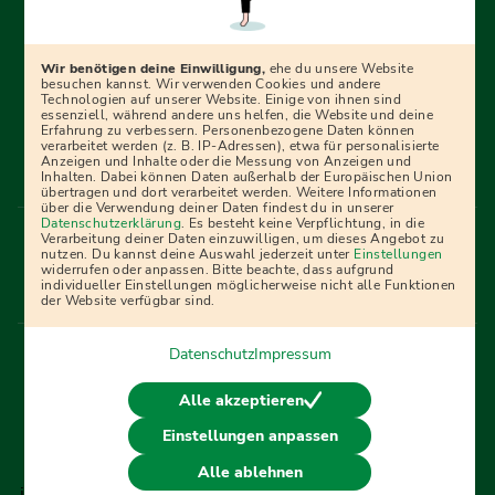
Erfolgreich bewerben mit Ausbildungspark: Wir
begleiten dich Schritt für Schritt bei deinem Start in den
Beruf oder ins Studium – mit smarten E-Learning-Tools,
Wir benötigen deine Einwilligung,
ehe du unsere Website
Ratgebern und Prüfungspaketen, interaktiven
besuchen kannst. Wir verwenden Cookies und andere
Technologien auf unserer Website. Einige von ihnen sind
Videokursen und vielem mehr. Für alle, die was werden
essenziell, während andere uns helfen, die Website und deine
Erfahrung zu verbessern. Personenbezogene Daten können
wollen!
verarbeitet werden (z. B. IP-Adressen), etwa für personalisierte
Anzeigen und Inhalte oder die Messung von Anzeigen und
Inhalten. Dabei können Daten außerhalb der Europäischen Union
übertragen und dort verarbeitet werden. Weitere Informationen
über die Verwendung deiner Daten findest du in unserer
Menü Fußleiste
Datenschutzerklärung
. Es besteht keine Verpflichtung, in die
Impressum
Bildquellen
Presse
Mediadaten
Verarbeitung deiner Daten einzuwilligen, um dieses Angebot zu
nutzen. Du kannst deine Auswahl jederzeit unter
Einstellungen
Partner
AGB
Datenschutz
Widerrufsbelehrung
widerrufen oder anpassen. Bitte beachte, dass aufgrund
individueller Einstellungen möglicherweise nicht alle Funktionen
Bestellung
Affiliate Partner
Cookies
der Website verfügbar sind.
Datenschutz
Impressum
Vertrag widerrufen
Alle akzeptieren
Einstellungen anpassen
© 2026 Ausbildungspark Verlag. Alle Rechte vorbehalten.
Alle ablehnen
j