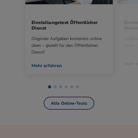
Einstellungstest Öffentlicher
Einste
Dienst
Verwa
Originale Aufgaben kostenlos online
Origina
üben – gezielt für den Öffentlichen
üben – 
Dienst!
Mehr e
Mehr erfahren
Alle Online-Tests