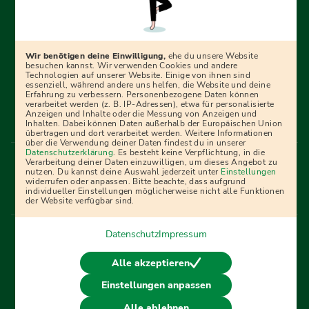
Erfolgreich bewerben mit Ausbildungspark: Wir
begleiten dich Schritt für Schritt bei deinem Start in den
Beruf oder ins Studium – mit smarten E-Learning-Tools,
Wir benötigen deine Einwilligung,
ehe du unsere Website
Ratgebern und Prüfungspaketen, interaktiven
besuchen kannst. Wir verwenden Cookies und andere
Technologien auf unserer Website. Einige von ihnen sind
Videokursen und vielem mehr. Für alle, die was werden
essenziell, während andere uns helfen, die Website und deine
Erfahrung zu verbessern. Personenbezogene Daten können
wollen!
verarbeitet werden (z. B. IP-Adressen), etwa für personalisierte
Anzeigen und Inhalte oder die Messung von Anzeigen und
Inhalten. Dabei können Daten außerhalb der Europäischen Union
übertragen und dort verarbeitet werden. Weitere Informationen
über die Verwendung deiner Daten findest du in unserer
Menü Fußleiste
Datenschutzerklärung
. Es besteht keine Verpflichtung, in die
Impressum
Bildquellen
Presse
Mediadaten
Verarbeitung deiner Daten einzuwilligen, um dieses Angebot zu
nutzen. Du kannst deine Auswahl jederzeit unter
Einstellungen
Partner
AGB
Datenschutz
Widerrufsbelehrung
widerrufen oder anpassen. Bitte beachte, dass aufgrund
individueller Einstellungen möglicherweise nicht alle Funktionen
Bestellung
Affiliate Partner
Cookies
der Website verfügbar sind.
Datenschutz
Impressum
Vertrag widerrufen
Alle akzeptieren
Einstellungen anpassen
© 2026 Ausbildungspark Verlag. Alle Rechte vorbehalten.
Alle ablehnen