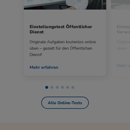
Einstellungstest Öffentlicher
Einste
Dienst
Verwa
Originale Aufgaben kostenlos online
Origina
üben – gezielt für den Öffentlichen
üben – 
Dienst!
Mehr e
Mehr erfahren
Alle Online-Tests