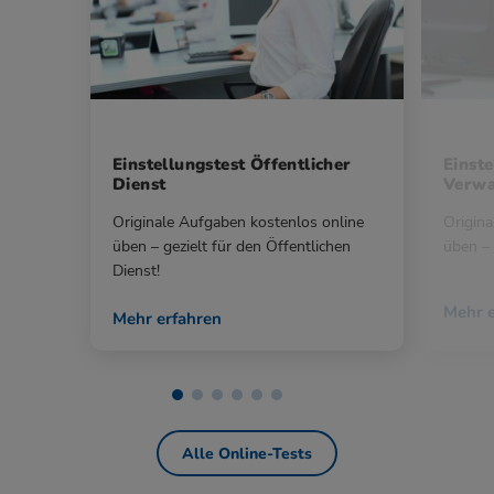
Einstellungstest Öffentlicher
Einste
Dienst
Verwa
Originale Aufgaben kostenlos online
Origina
üben – gezielt für den Öffentlichen
üben – 
Dienst!
Mehr e
Mehr erfahren
Alle Online-Tests