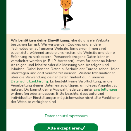
Erfolgreich bewerben mit Ausbildungspark: Wir
begleiten dich Schritt für Schritt bei deinem Start in den
Beruf oder ins Studium – mit smarten E-Learning-Tools,
Wir benötigen deine Einwilligung,
ehe du unsere Website
Ratgebern und Prüfungspaketen, interaktiven
besuchen kannst. Wir verwenden Cookies und andere
Technologien auf unserer Website. Einige von ihnen sind
Videokursen und vielem mehr. Für alle, die was werden
essenziell, während andere uns helfen, die Website und deine
Erfahrung zu verbessern. Personenbezogene Daten können
wollen!
verarbeitet werden (z. B. IP-Adressen), etwa für personalisierte
Anzeigen und Inhalte oder die Messung von Anzeigen und
Inhalten. Dabei können Daten außerhalb der Europäischen Union
übertragen und dort verarbeitet werden. Weitere Informationen
über die Verwendung deiner Daten findest du in unserer
Menü Fußleiste
Datenschutzerklärung
. Es besteht keine Verpflichtung, in die
Impressum
Bildquellen
Presse
Mediadaten
Verarbeitung deiner Daten einzuwilligen, um dieses Angebot zu
nutzen. Du kannst deine Auswahl jederzeit unter
Einstellungen
Partner
AGB
Datenschutz
Widerrufsbelehrung
widerrufen oder anpassen. Bitte beachte, dass aufgrund
individueller Einstellungen möglicherweise nicht alle Funktionen
Bestellung
Affiliate Partner
Cookies
der Website verfügbar sind.
Datenschutz
Impressum
Vertrag widerrufen
Alle akzeptieren