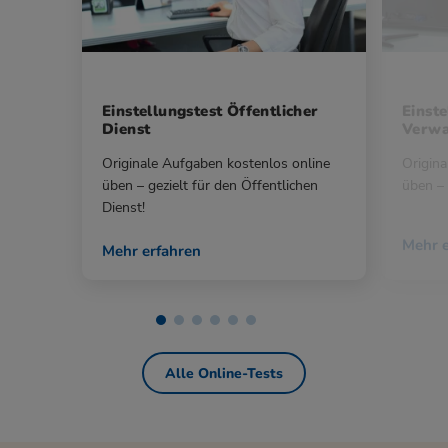
Einstellungstest Öffentlicher
Einste
Dienst
Verwa
Originale Aufgaben kostenlos online
Origina
üben – gezielt für den Öffentlichen
üben – 
Dienst!
Mehr e
Mehr erfahren
Alle Online-Tests