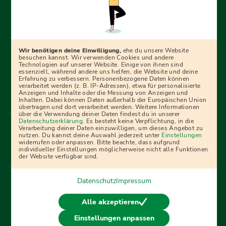
Erfolgreich bewerben mit Ausbildungspark: Wir
begleiten dich Schritt für Schritt bei deinem Start in den
Beruf oder ins Studium – mit smarten E-Learning-Tools,
Wir benötigen deine Einwilligung,
ehe du unsere Website
Ratgebern und Prüfungspaketen, interaktiven
besuchen kannst. Wir verwenden Cookies und andere
Technologien auf unserer Website. Einige von ihnen sind
Videokursen und vielem mehr. Für alle, die was werden
essenziell, während andere uns helfen, die Website und deine
Erfahrung zu verbessern. Personenbezogene Daten können
wollen!
verarbeitet werden (z. B. IP-Adressen), etwa für personalisierte
Anzeigen und Inhalte oder die Messung von Anzeigen und
Inhalten. Dabei können Daten außerhalb der Europäischen Union
übertragen und dort verarbeitet werden. Weitere Informationen
über die Verwendung deiner Daten findest du in unserer
Menü Fußleiste
Datenschutzerklärung
. Es besteht keine Verpflichtung, in die
Impressum
Bildquellen
Presse
Mediadaten
Verarbeitung deiner Daten einzuwilligen, um dieses Angebot zu
nutzen. Du kannst deine Auswahl jederzeit unter
Einstellungen
Partner
AGB
Datenschutz
Widerrufsbelehrung
widerrufen oder anpassen. Bitte beachte, dass aufgrund
individueller Einstellungen möglicherweise nicht alle Funktionen
Bestellung
Affiliate Partner
Cookies
der Website verfügbar sind.
Datenschutz
Impressum
Vertrag widerrufen
Alle akzeptieren
Einstellungen anpassen
© 2026 Ausbildungspark Verlag. Alle Rechte vorbehalten.