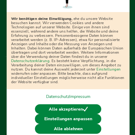
Erfolgreich bewerben mit Ausbildungspark: Wir
begleiten dich Schritt für Schritt bei deinem Start in den
Beruf oder ins Studium – mit smarten E-Learning-Tools,
Wir benötigen deine Einwilligung,
ehe du unsere Website
Ratgebern und Prüfungspaketen, interaktiven
besuchen kannst. Wir verwenden Cookies und andere
Technologien auf unserer Website. Einige von ihnen sind
Videokursen und vielem mehr. Für alle, die was werden
essenziell, während andere uns helfen, die Website und deine
Erfahrung zu verbessern. Personenbezogene Daten können
wollen!
verarbeitet werden (z. B. IP-Adressen), etwa für personalisierte
Anzeigen und Inhalte oder die Messung von Anzeigen und
Inhalten. Dabei können Daten außerhalb der Europäischen Union
übertragen und dort verarbeitet werden. Weitere Informationen
über die Verwendung deiner Daten findest du in unserer
Menü Fußleiste
Datenschutzerklärung
. Es besteht keine Verpflichtung, in die
Impressum
Bildquellen
Presse
Mediadaten
Verarbeitung deiner Daten einzuwilligen, um dieses Angebot zu
nutzen. Du kannst deine Auswahl jederzeit unter
Einstellungen
Partner
AGB
Datenschutz
Widerrufsbelehrung
widerrufen oder anpassen. Bitte beachte, dass aufgrund
individueller Einstellungen möglicherweise nicht alle Funktionen
Bestellung
Affiliate Partner
Cookies
der Website verfügbar sind.
Datenschutz
Impressum
Vertrag widerrufen
Alle akzeptieren
Einstellungen anpassen
© 2026 Ausbildungspark Verlag. Alle Rechte vorbehalten.
Alle ablehnen
j