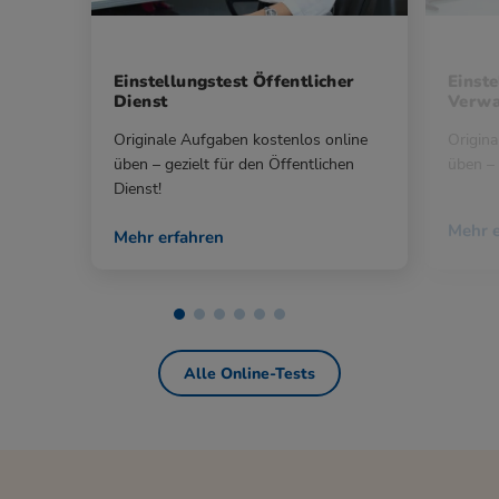
Einstellungstest Öffentlicher
Einste
Dienst
Verwa
Originale Aufgaben kostenlos online
Origina
üben – gezielt für den Öffentlichen
üben – 
Dienst!
Mehr e
Mehr erfahren
Alle Online-Tests