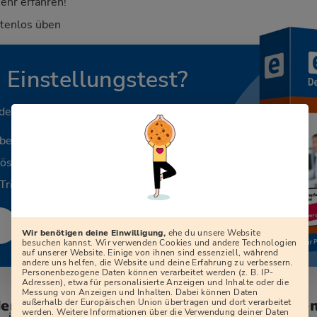
ehr erfahren!
stenlos üben
n Einstellungstest?
 deinen Beruf.
aben
Lösungen
Tricks
Wir benötigen deine Einwilligung,
ehe du unsere Website
besuchen kannst. Wir verwenden Cookies und andere Technologien
auf unserer Website. Einige von ihnen sind essenziell, während
andere uns helfen, die Website und deine Erfahrung zu verbessern.
Personenbezogene Daten können verarbeitet werden (z. B. IP-
Adressen), etwa für personalisierte Anzeigen und Inhalte oder die
Messung von Anzeigen und Inhalten. Dabei können Daten
den zum Vorstellungsgespräch bei der Ge
außerhalb der Europäischen Union übertragen und dort verarbeitet
werden. Weitere Informationen über die Verwendung deiner Daten