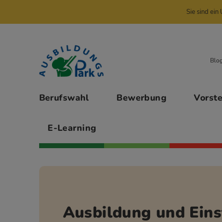
Sie sind ei
Zur Navigation springen
Zu den Hauptinhalten springen
Blo
Hauptmenü
Berufswahl
Bewerbung
Vorst
E-Learning
Ausbildung und Eins