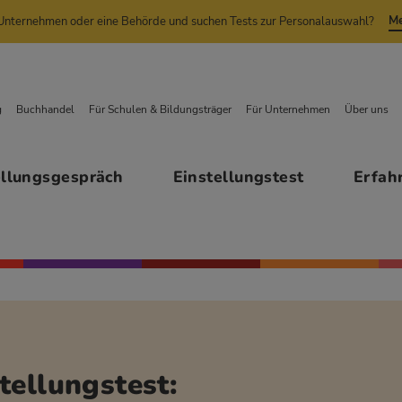
Me
n Unternehmen oder eine Behörde und suchen Tests zur Personalauswahl?
g
Buchhandel
Für Schulen & Bildungsträger
Für Unternehmen
Über uns
ellungsgespräch
Einstellungstest
Erfah
tellungstest: