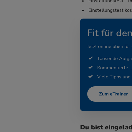
Einstellungstest – m
Einstellungstest ko
Fit für de
Jetzt online üben für
Tausende Aufg
Kommentierte 
Viele Tipps und 
Zum eTrainer
Du bist eingela