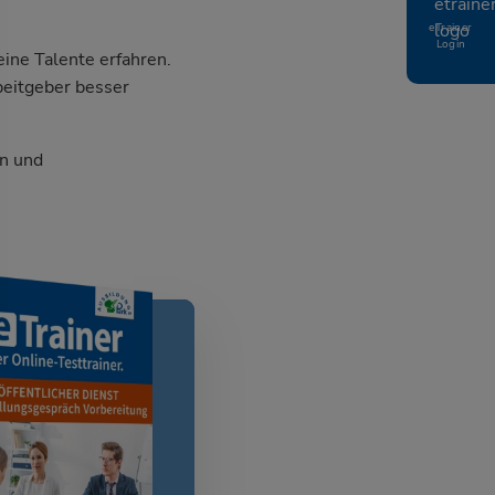
eTrainer
Login
ine Talente erfahren.
beitgeber besser
n und