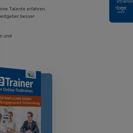
eTrainer
ine Talente erfahren.
Login
beitgeber besser
n und