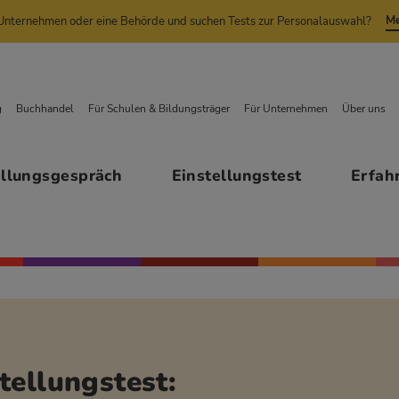
Me
n Unternehmen oder eine Behörde und suchen Tests zur Personalauswahl?
g
Buchhandel
Für Schulen & Bildungsträger
Für Unternehmen
Über uns
ellungsgespräch
Einstellungstest
Erfah
tellungstest: