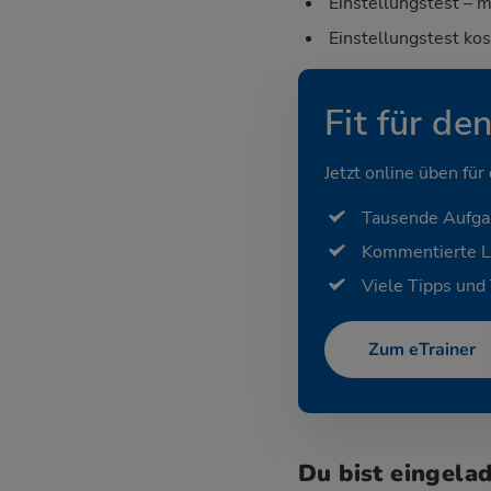
Einstellungstest – m
Einstellungstest ko
Fit für de
Jetzt online üben für
Tausende Aufg
Kommentierte 
Viele Tipps und 
Zum eTrainer
Du bist eingela