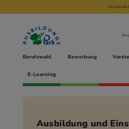
Sie sind ei
Zur Navigation springen
Zu den Hauptinhalten springen
Blo
Hauptmenü
Berufswahl
Bewerbung
Vorst
E-Learning
Ausbildung und Eins