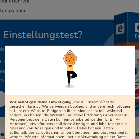
ehr erfahren!
stenlos üben
n Einstellungstest?
 deinen Beruf.
aben
Lösungen
Tricks
Wir benötigen deine Einwilligung,
ehe du unsere Website
besuchen kannst. Wir verwenden Cookies und andere Technologien
auf unserer Website. Einige von ihnen sind essenziell, während
andere uns helfen, die Website und deine Erfahrung zu verbessern.
Personenbezogene Daten können verarbeitet werden (z. B. IP-
Adressen), etwa für personalisierte Anzeigen und Inhalte oder die
Messung von Anzeigen und Inhalten. Dabei können Daten
den zum Vorstellungsgespräch bei der Ge
außerhalb der Europäischen Union übertragen und dort verarbeitet
werden. Weitere Informationen über die Verwendung deiner Daten