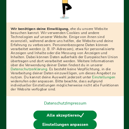
Erfolgreich bewerben mit Ausbildungspark: Wir
begleiten dich Schritt für Schritt bei deinem Start in den
Beruf oder ins Studium – mit smarten E-Learning-Tools,
Wir benötigen deine Einwilligung,
ehe du unsere Website
Ratgebern und Prüfungspaketen, interaktiven
besuchen kannst. Wir verwenden Cookies und andere
Technologien auf unserer Website. Einige von ihnen sind
Videokursen und vielem mehr. Für alle, die was werden
essenziell, während andere uns helfen, die Website und deine
Erfahrung zu verbessern. Personenbezogene Daten können
wollen!
verarbeitet werden (z. B. IP-Adressen), etwa für personalisierte
Anzeigen und Inhalte oder die Messung von Anzeigen und
Inhalten. Dabei können Daten außerhalb der Europäischen Union
übertragen und dort verarbeitet werden. Weitere Informationen
über die Verwendung deiner Daten findest du in unserer
Menü Fußleiste
Datenschutzerklärung
. Es besteht keine Verpflichtung, in die
Impressum
Bildquellen
Presse
Mediadaten
Verarbeitung deiner Daten einzuwilligen, um dieses Angebot zu
nutzen. Du kannst deine Auswahl jederzeit unter
Einstellungen
Partner
AGB
Datenschutz
Widerrufsbelehrung
widerrufen oder anpassen. Bitte beachte, dass aufgrund
individueller Einstellungen möglicherweise nicht alle Funktionen
Bestellung
Affiliate Partner
Cookies
der Website verfügbar sind.
Datenschutz
Impressum
Vertrag widerrufen
Alle akzeptieren
Einstellungen anpassen
© 2026 Ausbildungspark Verlag. Alle Rechte vorbehalten.