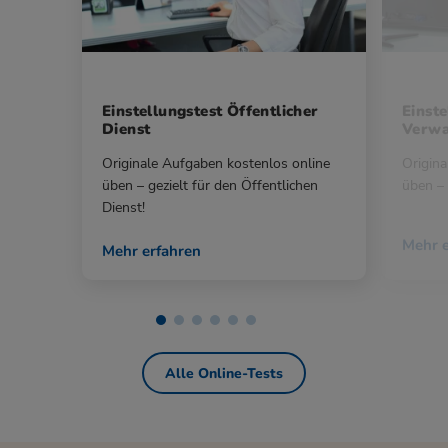
Einstellungstest Öffentlicher
Einste
Dienst
Verwa
Originale Aufgaben kostenlos online
Origina
üben – gezielt für den Öffentlichen
üben – 
Dienst!
Mehr e
Mehr erfahren
Alle Online-Tests