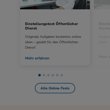
Einstellungstest Öffentlicher
Einste
Dienst
Verwa
Originale Aufgaben kostenlos online
Origina
üben – gezielt für den Öffentlichen
üben – 
Dienst!
Mehr e
Mehr erfahren
Alle Online-Tests