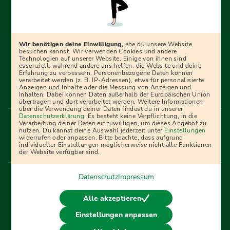
Erfolgreich bewerben mit Ausbildungspark: Wir
begleiten dich Schritt für Schritt bei deinem Start in den
Beruf oder ins Studium – mit smarten E-Learning-Tools,
Wir benötigen deine Einwilligung,
ehe du unsere Website
Ratgebern und Prüfungspaketen, interaktiven
besuchen kannst. Wir verwenden Cookies und andere
Technologien auf unserer Website. Einige von ihnen sind
Videokursen und vielem mehr. Für alle, die was werden
essenziell, während andere uns helfen, die Website und deine
Erfahrung zu verbessern. Personenbezogene Daten können
wollen!
verarbeitet werden (z. B. IP-Adressen), etwa für personalisierte
Anzeigen und Inhalte oder die Messung von Anzeigen und
Inhalten. Dabei können Daten außerhalb der Europäischen Union
übertragen und dort verarbeitet werden. Weitere Informationen
über die Verwendung deiner Daten findest du in unserer
Menü Fußleiste
Datenschutzerklärung
. Es besteht keine Verpflichtung, in die
Impressum
Bildquellen
Presse
Mediadaten
Verarbeitung deiner Daten einzuwilligen, um dieses Angebot zu
nutzen. Du kannst deine Auswahl jederzeit unter
Einstellungen
Partner
AGB
Datenschutz
Widerrufsbelehrung
widerrufen oder anpassen. Bitte beachte, dass aufgrund
individueller Einstellungen möglicherweise nicht alle Funktionen
Bestellung
Affiliate Partner
Cookies
der Website verfügbar sind.
Datenschutz
Impressum
Vertrag widerrufen
Alle akzeptieren
Einstellungen anpassen
© 2026 Ausbildungspark Verlag. Alle Rechte vorbehalten.