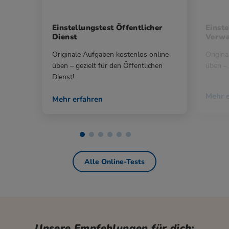
Einstellungstest Öffentlicher
Einste
Dienst
Verwa
Originale Aufgaben kostenlos online
Origina
üben – gezielt für den Öffentlichen
üben – 
Dienst!
Mehr e
Mehr erfahren
Alle Online-Tests
Unsere Empfehlungen für dich: