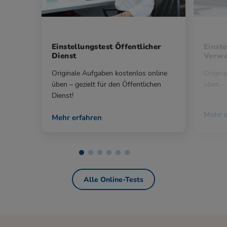
Einstellungstest Öffentlicher
Einste
Dienst
Verwa
Originale Aufgaben kostenlos online
Origina
üben – gezielt für den Öffentlichen
üben – 
Dienst!
Mehr e
Mehr erfahren
Alle Online-Tests