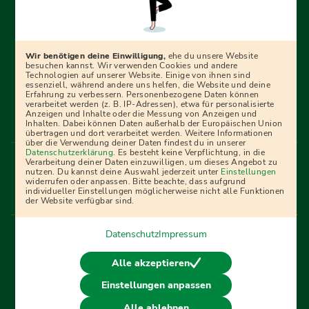
Erfolgreich bewerben mit Ausbildungspark: Wir
begleiten dich Schritt für Schritt bei deinem Start in den
Beruf oder ins Studium – mit smarten E-Learning-Tools,
Wir benötigen deine Einwilligung,
ehe du unsere Website
Ratgebern und Prüfungspaketen, interaktiven
besuchen kannst. Wir verwenden Cookies und andere
Technologien auf unserer Website. Einige von ihnen sind
Videokursen und vielem mehr. Für alle, die was werden
essenziell, während andere uns helfen, die Website und deine
Erfahrung zu verbessern. Personenbezogene Daten können
wollen!
verarbeitet werden (z. B. IP-Adressen), etwa für personalisierte
Anzeigen und Inhalte oder die Messung von Anzeigen und
Inhalten. Dabei können Daten außerhalb der Europäischen Union
übertragen und dort verarbeitet werden. Weitere Informationen
über die Verwendung deiner Daten findest du in unserer
Menü Fußleiste
Datenschutzerklärung
. Es besteht keine Verpflichtung, in die
Impressum
Bildquellen
Presse
Mediadaten
Verarbeitung deiner Daten einzuwilligen, um dieses Angebot zu
nutzen. Du kannst deine Auswahl jederzeit unter
Einstellungen
Partner
AGB
Datenschutz
Widerrufsbelehrung
widerrufen oder anpassen. Bitte beachte, dass aufgrund
individueller Einstellungen möglicherweise nicht alle Funktionen
Bestellung
Affiliate Partner
Cookies
der Website verfügbar sind.
Datenschutz
Impressum
Vertrag widerrufen
Alle akzeptieren
Einstellungen anpassen
© 2026 Ausbildungspark Verlag. Alle Rechte vorbehalten.
Alle ablehnen