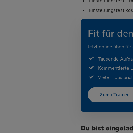
Einstellungstest – m
Einstellungstest ko
Fit für de
Jetzt online üben für
Tausende Aufg
Kommentierte 
Viele Tipps und 
Zum eTrainer
Du bist eingela