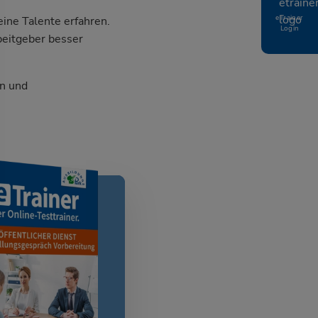
eTrainer
ine Talente erfahren.
Login
beitgeber besser
n und