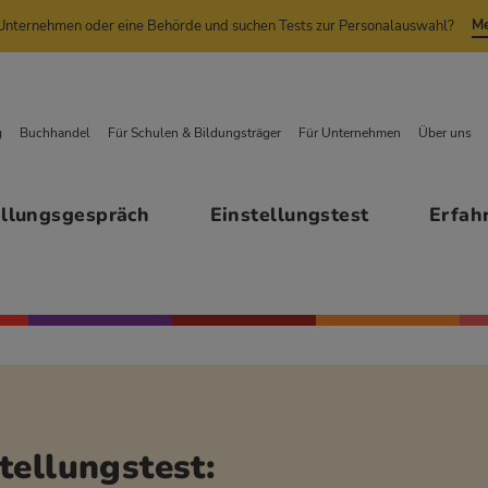
Me
n Unternehmen oder eine Behörde und suchen Tests zur Personalauswahl?
g
Buchhandel
Für Schulen & Bildungsträger
Für Unternehmen
Über uns
ellungsgespräch
Einstellungstest
Erfah
tellungstest: