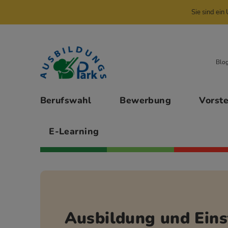
Sie sind ei
Zur Navigation springen
Zu den Hauptinhalten springen
Blo
Hauptmenü
Berufswahl
Bewerbung
Vorst
E-Learning
Ausbildung und Eins