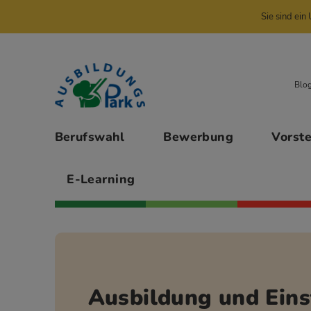
Sie sind ei
Zur Navigation springen
Zu den Hauptinhalten springen
Blo
Hauptmenü
Berufswahl
Bewerbung
Vorst
E-Learning
Ausbildung und Eins