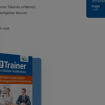
eTrainer
ine Talente erfahren.
Login
beitgeber besser
n und