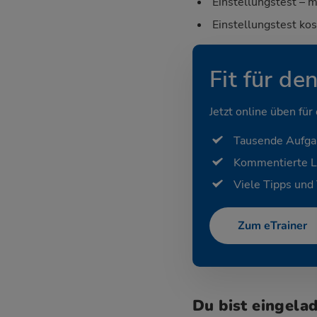
Einstellungstest – m
Einstellungstest ko
Fit für de
Jetzt online üben für
Tausende Aufg
Kommentierte 
Viele Tipps und 
Zum eTrainer
Du bist eingela