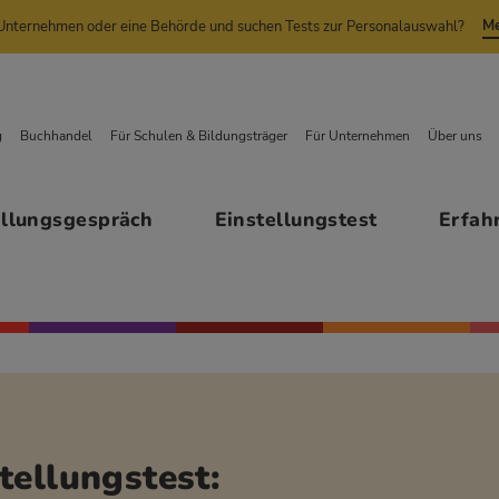
Me
n Unternehmen oder eine Behörde und suchen Tests zur Personalauswahl?
g
Buchhandel
Für Schulen & Bildungsträger
Für Unternehmen
Über uns
ellungsgespräch
Einstellungstest
Erfah
tellungstest: