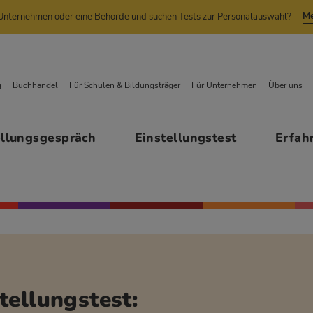
Me
n Unternehmen oder eine Behörde und suchen Tests zur Personalauswahl?
g
Buchhandel
Für Schulen & Bildungsträger
Für Unternehmen
Über uns
ellungsgespräch
Einstellungstest
Erfah
tellungstest: