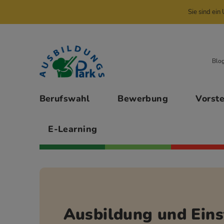
Sie sind ei
Zur Navigation springen
Zu den Hauptinhalten springen
Blo
Hauptmenü
Berufswahl
Bewerbung
Vorst
E-Learning
Ausbildung und Eins