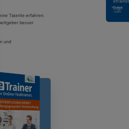
eTrainer
Login
ine Talente erfahren.
beitgeber besser
n und