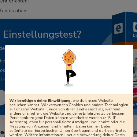
ehr erfahren!
stenlos üben
n Einstellungstest?
 deinen Beruf.
aben
Lösungen
Tricks
Wir benötigen deine Einwilligung,
ehe du unsere Website
besuchen kannst. Wir verwenden Cookies und andere Technologien
auf unserer Website. Einige von ihnen sind essenziell, während
andere uns helfen, die Website und deine Erfahrung zu verbessern.
Personenbezogene Daten können verarbeitet werden (z. B. IP-
Adressen), etwa für personalisierte Anzeigen und Inhalte oder die
Messung von Anzeigen und Inhalten. Dabei können Daten
den zum Vorstellungsgespräch bei der Ge
außerhalb der Europäischen Union übertragen und dort verarbeitet
werden. Weitere Informationen über die Verwendung deiner Daten