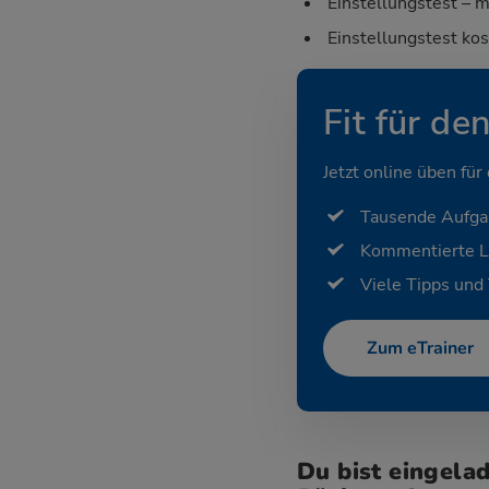
Einstellungstest – m
Einstellungstest ko
Fit für de
Jetzt online üben für
Tausende Aufg
Kommentierte 
Viele Tipps und 
Zum eTrainer
Du bist eingela