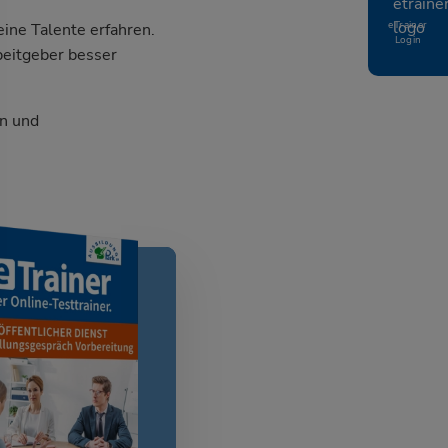
eTrainer
ine Talente erfahren.
Login
beitgeber besser
n und