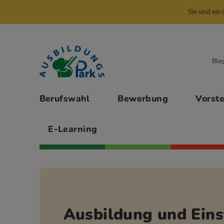
Sie sind ei
Zur Navigation springen
Zu den Hauptinhalten springen
Blo
Hauptmenü
Berufswahl
Bewerbung
Vorst
E-Learning
Ausbildung und Eins