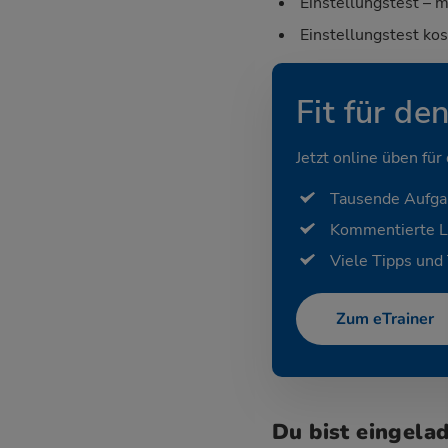
Einstellungstest – m
Einstellungstest ko
Fit für de
Jetzt online üben für
Tausende Aufg
Kommentierte 
Viele Tipps und 
Zum eTrainer
Du bist eingela