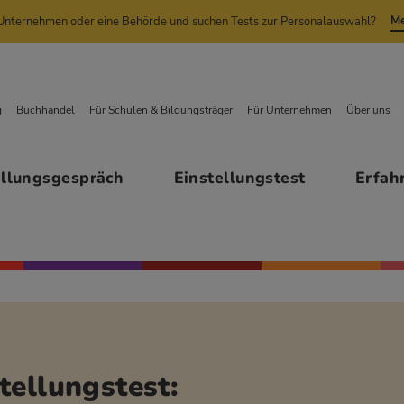
Me
n Unternehmen oder eine Behörde und suchen Tests zur Personalauswahl?
g
Buchhandel
Für Schulen & Bildungsträger
Für Unternehmen
Über uns
ellungsgespräch
Einstellungstest
Erfah
tellungstest: