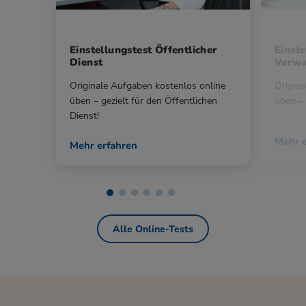
Einstellungstest Öffentlicher
Einste
Dienst
Verwa
Originale Aufgaben kostenlos online
Origina
üben – gezielt für den Öffentlichen
üben – 
Dienst!
Mehr e
Mehr erfahren
Alle Online-Tests