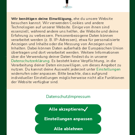
Erfolgreich bewerben mit Ausbildungspark: Wir
begleiten dich Schritt für Schritt bei deinem Start in den
Beruf oder ins Studium – mit smarten E-Learning-Tools,
Wir benötigen deine Einwilligung,
ehe du unsere Website
Ratgebern und Prüfungspaketen, interaktiven
besuchen kannst. Wir verwenden Cookies und andere
Technologien auf unserer Website. Einige von ihnen sind
Videokursen und vielem mehr. Für alle, die was werden
essenziell, während andere uns helfen, die Website und deine
Erfahrung zu verbessern. Personenbezogene Daten können
wollen!
verarbeitet werden (z. B. IP-Adressen), etwa für personalisierte
Anzeigen und Inhalte oder die Messung von Anzeigen und
Inhalten. Dabei können Daten außerhalb der Europäischen Union
übertragen und dort verarbeitet werden. Weitere Informationen
über die Verwendung deiner Daten findest du in unserer
Menü Fußleiste
Datenschutzerklärung
. Es besteht keine Verpflichtung, in die
Impressum
Bildquellen
Presse
Mediadaten
Verarbeitung deiner Daten einzuwilligen, um dieses Angebot zu
nutzen. Du kannst deine Auswahl jederzeit unter
Einstellungen
Partner
AGB
Datenschutz
Widerrufsbelehrung
widerrufen oder anpassen. Bitte beachte, dass aufgrund
individueller Einstellungen möglicherweise nicht alle Funktionen
Bestellung
Affiliate Partner
Cookies
der Website verfügbar sind.
Datenschutz
Impressum
Vertrag widerrufen
Alle akzeptieren
Einstellungen anpassen
© 2026 Ausbildungspark Verlag. Alle Rechte vorbehalten.
Alle ablehnen
j