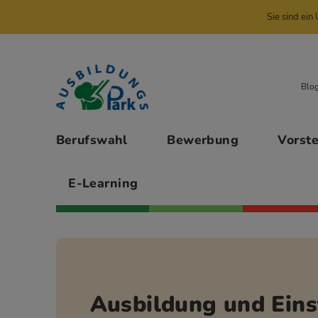
Sie sind ei
Zur Navigation springen
Zu den Hauptinhalten springen
Blo
Hauptmenü
Berufswahl
Bewerbung
Vorst
E-Learning
Ausbildung und Eins