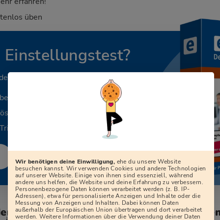
ehr erfahren!
stenlos üben
n Einstellungstest?
 deinen Beruf.
aben
Lösungen
Tricks
Wir benötigen deine Einwilligung,
ehe du unsere Website
besuchen kannst. Wir verwenden Cookies und andere Technologien
auf unserer Website. Einige von ihnen sind essenziell, während
andere uns helfen, die Website und deine Erfahrung zu verbessern.
Personenbezogene Daten können verarbeitet werden (z. B. IP-
Adressen), etwa für personalisierte Anzeigen und Inhalte oder die
Messung von Anzeigen und Inhalten. Dabei können Daten
den zum Vorstellungsgespräch bei der Ge
außerhalb der Europäischen Union übertragen und dort verarbeitet
werden. Weitere Informationen über die Verwendung deiner Daten