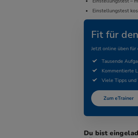
Einstellungstest – m
Einstellungstest ko
Fit für de
Jetzt online üben für
Tausende Aufg
Kommentierte 
Viele Tipps und 
Zum eTrainer
Du bist eingela