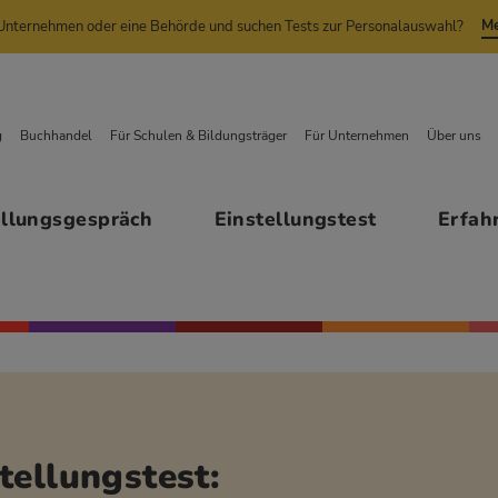
Me
n Unternehmen oder eine Behörde und suchen Tests zur Personalauswahl?
g
Buchhandel
Für Schulen & Bildungsträger
Für Unternehmen
Über uns
ellungsgespräch
Einstellungstest
Erfah
tellungstest: