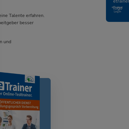
eTrainer
Login
ine Talente erfahren.
beitgeber besser
n und