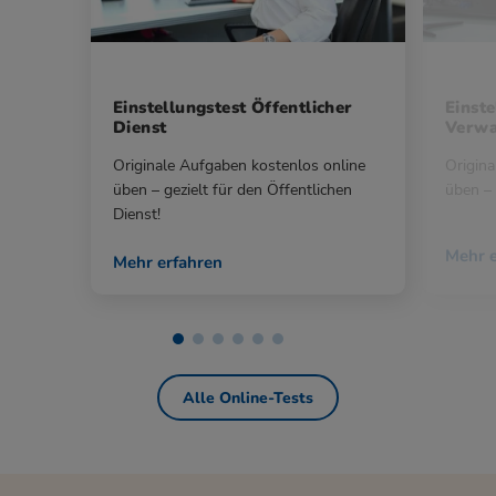
Einstellungstest Öffentlicher
Einste
Dienst
Verwa
Originale Aufgaben kostenlos online
Origina
üben – gezielt für den Öffentlichen
üben – 
Dienst!
Mehr e
Mehr erfahren
Alle Online-Tests