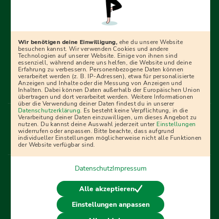
Erfolgreich bewerben mit Ausbildungspark: Wir
begleiten dich Schritt für Schritt bei deinem Start in den
Beruf oder ins Studium – mit smarten E-Learning-Tools,
Wir benötigen deine Einwilligung,
ehe du unsere Website
Ratgebern und Prüfungspaketen, interaktiven
besuchen kannst. Wir verwenden Cookies und andere
Technologien auf unserer Website. Einige von ihnen sind
Videokursen und vielem mehr. Für alle, die was werden
essenziell, während andere uns helfen, die Website und deine
Erfahrung zu verbessern. Personenbezogene Daten können
wollen!
verarbeitet werden (z. B. IP-Adressen), etwa für personalisierte
Anzeigen und Inhalte oder die Messung von Anzeigen und
Inhalten. Dabei können Daten außerhalb der Europäischen Union
übertragen und dort verarbeitet werden. Weitere Informationen
über die Verwendung deiner Daten findest du in unserer
Menü Fußleiste
Datenschutzerklärung
. Es besteht keine Verpflichtung, in die
Impressum
Bildquellen
Presse
Mediadaten
Verarbeitung deiner Daten einzuwilligen, um dieses Angebot zu
nutzen. Du kannst deine Auswahl jederzeit unter
Einstellungen
Partner
AGB
Datenschutz
Widerrufsbelehrung
widerrufen oder anpassen. Bitte beachte, dass aufgrund
individueller Einstellungen möglicherweise nicht alle Funktionen
Bestellung
Affiliate Partner
Cookies
der Website verfügbar sind.
Datenschutz
Impressum
Vertrag widerrufen
Alle akzeptieren
Einstellungen anpassen
© 2026 Ausbildungspark Verlag. Alle Rechte vorbehalten.