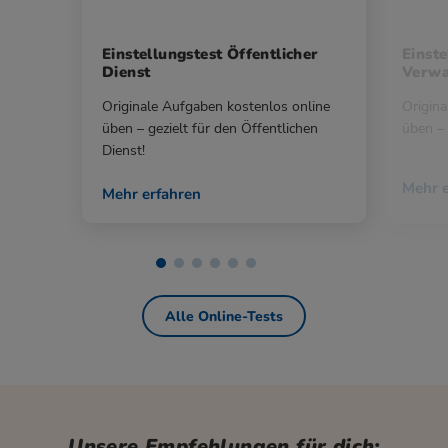
Einstellungstest Öffentlicher
Einste
Dienst
Verwa
Originale Aufgaben kostenlos online
Origina
üben – gezielt für den Öffentlichen
üben – 
Dienst!
Mehr e
Mehr erfahren
Alle Online-Tests
Unsere Empfehlungen für dich: