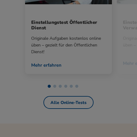
Einstellungstest Öffentlicher
Einste
Dienst
Verwa
Originale Aufgaben kostenlos online
Origina
üben – gezielt für den Öffentlichen
üben – 
Dienst!
Mehr e
Mehr erfahren
Alle Online-Tests