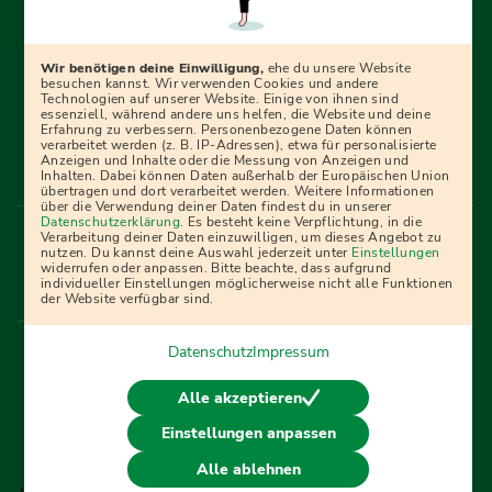
Erfolgreich bewerben mit Ausbildungspark: Wir
begleiten dich Schritt für Schritt bei deinem Start in den
Beruf oder ins Studium – mit smarten E-Learning-Tools,
Wir benötigen deine Einwilligung,
ehe du unsere Website
Ratgebern und Prüfungspaketen, interaktiven
besuchen kannst. Wir verwenden Cookies und andere
Technologien auf unserer Website. Einige von ihnen sind
Videokursen und vielem mehr. Für alle, die was werden
essenziell, während andere uns helfen, die Website und deine
Erfahrung zu verbessern. Personenbezogene Daten können
wollen!
verarbeitet werden (z. B. IP-Adressen), etwa für personalisierte
Anzeigen und Inhalte oder die Messung von Anzeigen und
Inhalten. Dabei können Daten außerhalb der Europäischen Union
übertragen und dort verarbeitet werden. Weitere Informationen
über die Verwendung deiner Daten findest du in unserer
Menü Fußleiste
Datenschutzerklärung
. Es besteht keine Verpflichtung, in die
Impressum
Bildquellen
Presse
Mediadaten
Verarbeitung deiner Daten einzuwilligen, um dieses Angebot zu
nutzen. Du kannst deine Auswahl jederzeit unter
Einstellungen
Partner
AGB
Datenschutz
Widerrufsbelehrung
widerrufen oder anpassen. Bitte beachte, dass aufgrund
individueller Einstellungen möglicherweise nicht alle Funktionen
Bestellung
Affiliate Partner
Cookies
der Website verfügbar sind.
Datenschutz
Impressum
Vertrag widerrufen
Alle akzeptieren
Einstellungen anpassen
© 2026 Ausbildungspark Verlag. Alle Rechte vorbehalten.
Alle ablehnen
j