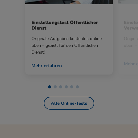
Einstellungstest Öffentlicher
Einste
Dienst
Verwa
Originale Aufgaben kostenlos online
Origina
üben – gezielt für den Öffentlichen
üben – 
Dienst!
Mehr e
Mehr erfahren
Alle Online-Tests