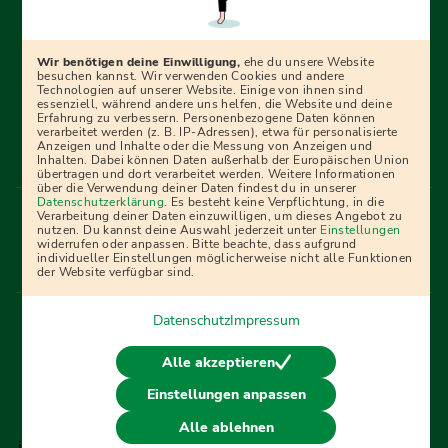
Erfolgreich bewerben mit Ausbildungspark: Wir
begleiten dich Schritt für Schritt bei deinem Start in den
Beruf oder ins Studium – mit smarten E-Learning-Tools,
Wir benötigen deine Einwilligung,
ehe du unsere Website
Ratgebern und Prüfungspaketen, interaktiven
besuchen kannst. Wir verwenden Cookies und andere
Technologien auf unserer Website. Einige von ihnen sind
Videokursen und vielem mehr. Für alle, die was werden
essenziell, während andere uns helfen, die Website und deine
Erfahrung zu verbessern. Personenbezogene Daten können
wollen!
verarbeitet werden (z. B. IP-Adressen), etwa für personalisierte
Anzeigen und Inhalte oder die Messung von Anzeigen und
Inhalten. Dabei können Daten außerhalb der Europäischen Union
übertragen und dort verarbeitet werden. Weitere Informationen
über die Verwendung deiner Daten findest du in unserer
Menü Fußleiste
Datenschutzerklärung
. Es besteht keine Verpflichtung, in die
Impressum
Bildquellen
Presse
Mediadaten
Verarbeitung deiner Daten einzuwilligen, um dieses Angebot zu
nutzen. Du kannst deine Auswahl jederzeit unter
Einstellungen
Partner
AGB
Datenschutz
Widerrufsbelehrung
widerrufen oder anpassen. Bitte beachte, dass aufgrund
individueller Einstellungen möglicherweise nicht alle Funktionen
Bestellung
Affiliate Partner
Cookies
der Website verfügbar sind.
Datenschutz
Impressum
Vertrag widerrufen
Alle akzeptieren
Einstellungen anpassen
© 2026 Ausbildungspark Verlag. Alle Rechte vorbehalten.
Alle ablehnen
j