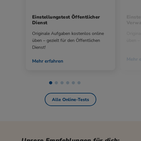
Einstellungstest Öffentlicher
Einste
Dienst
Verwa
Originale Aufgaben kostenlos online
Origina
üben – gezielt für den Öffentlichen
üben – 
Dienst!
Mehr e
Mehr erfahren
Alle Online-Tests
Unsere Empfehlungen für dich: