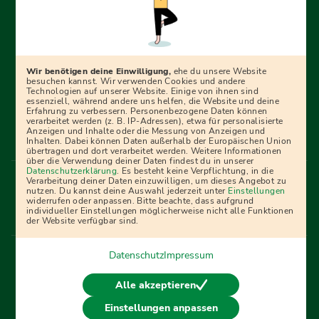
Erfolgreich bewerben mit Ausbildungspark: Wir
begleiten dich Schritt für Schritt bei deinem Start in den
Beruf oder ins Studium – mit smarten E-Learning-Tools,
Wir benötigen deine Einwilligung,
ehe du unsere Website
Ratgebern und Prüfungspaketen, interaktiven
besuchen kannst. Wir verwenden Cookies und andere
Technologien auf unserer Website. Einige von ihnen sind
Videokursen und vielem mehr. Für alle, die was werden
essenziell, während andere uns helfen, die Website und deine
Erfahrung zu verbessern. Personenbezogene Daten können
wollen!
verarbeitet werden (z. B. IP-Adressen), etwa für personalisierte
Anzeigen und Inhalte oder die Messung von Anzeigen und
Inhalten. Dabei können Daten außerhalb der Europäischen Union
übertragen und dort verarbeitet werden. Weitere Informationen
über die Verwendung deiner Daten findest du in unserer
Menü Fußleiste
Datenschutzerklärung
. Es besteht keine Verpflichtung, in die
Impressum
Bildquellen
Presse
Mediadaten
Verarbeitung deiner Daten einzuwilligen, um dieses Angebot zu
nutzen. Du kannst deine Auswahl jederzeit unter
Einstellungen
Partner
AGB
Datenschutz
Widerrufsbelehrung
widerrufen oder anpassen. Bitte beachte, dass aufgrund
individueller Einstellungen möglicherweise nicht alle Funktionen
Bestellung
Affiliate Partner
Cookies
der Website verfügbar sind.
Datenschutz
Impressum
Vertrag widerrufen
Alle akzeptieren
Einstellungen anpassen
© 2026 Ausbildungspark Verlag. Alle Rechte vorbehalten.