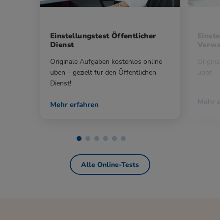
Einstellungstest Öffentlicher
Einste
Dienst
Verwa
Originale Aufgaben kostenlos online
Origina
üben – gezielt für den Öffentlichen
üben – 
Dienst!
Mehr e
Mehr erfahren
Alle Online-Tests