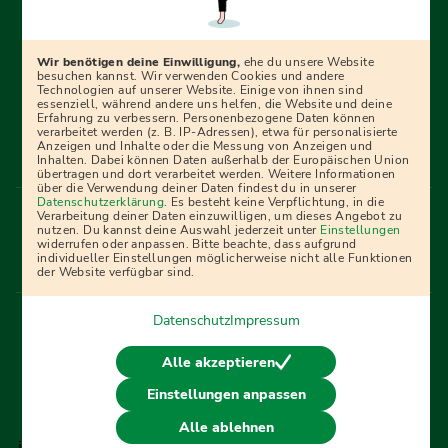
Erfolgreich bewerben mit Ausbildungspark: Wir
begleiten dich Schritt für Schritt bei deinem Start in den
Beruf oder ins Studium – mit smarten E-Learning-Tools,
Wir benötigen deine Einwilligung,
ehe du unsere Website
Ratgebern und Prüfungspaketen, interaktiven
besuchen kannst. Wir verwenden Cookies und andere
Technologien auf unserer Website. Einige von ihnen sind
Videokursen und vielem mehr. Für alle, die was werden
essenziell, während andere uns helfen, die Website und deine
Erfahrung zu verbessern. Personenbezogene Daten können
wollen!
verarbeitet werden (z. B. IP-Adressen), etwa für personalisierte
Anzeigen und Inhalte oder die Messung von Anzeigen und
Inhalten. Dabei können Daten außerhalb der Europäischen Union
übertragen und dort verarbeitet werden. Weitere Informationen
über die Verwendung deiner Daten findest du in unserer
Menü Fußleiste
Datenschutzerklärung
. Es besteht keine Verpflichtung, in die
Impressum
Bildquellen
Presse
Mediadaten
Verarbeitung deiner Daten einzuwilligen, um dieses Angebot zu
nutzen. Du kannst deine Auswahl jederzeit unter
Einstellungen
Partner
AGB
Datenschutz
Widerrufsbelehrung
widerrufen oder anpassen. Bitte beachte, dass aufgrund
individueller Einstellungen möglicherweise nicht alle Funktionen
Bestellung
Affiliate Partner
Cookies
der Website verfügbar sind.
Datenschutz
Impressum
Vertrag widerrufen
Alle akzeptieren
Einstellungen anpassen
© 2026 Ausbildungspark Verlag. Alle Rechte vorbehalten.
Alle ablehnen
j