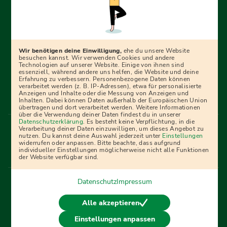
Erfolgreich bewerben mit Ausbildungspark: Wir
begleiten dich Schritt für Schritt bei deinem Start in den
Beruf oder ins Studium – mit smarten E-Learning-Tools,
Wir benötigen deine Einwilligung,
ehe du unsere Website
Ratgebern und Prüfungspaketen, interaktiven
besuchen kannst. Wir verwenden Cookies und andere
Technologien auf unserer Website. Einige von ihnen sind
Videokursen und vielem mehr. Für alle, die was werden
essenziell, während andere uns helfen, die Website und deine
Erfahrung zu verbessern. Personenbezogene Daten können
wollen!
verarbeitet werden (z. B. IP-Adressen), etwa für personalisierte
Anzeigen und Inhalte oder die Messung von Anzeigen und
Inhalten. Dabei können Daten außerhalb der Europäischen Union
übertragen und dort verarbeitet werden. Weitere Informationen
über die Verwendung deiner Daten findest du in unserer
Menü Fußleiste
Datenschutzerklärung
. Es besteht keine Verpflichtung, in die
Impressum
Bildquellen
Presse
Mediadaten
Verarbeitung deiner Daten einzuwilligen, um dieses Angebot zu
nutzen. Du kannst deine Auswahl jederzeit unter
Einstellungen
Partner
AGB
Datenschutz
Widerrufsbelehrung
widerrufen oder anpassen. Bitte beachte, dass aufgrund
individueller Einstellungen möglicherweise nicht alle Funktionen
Bestellung
Affiliate Partner
Cookies
der Website verfügbar sind.
Datenschutz
Impressum
Vertrag widerrufen
Alle akzeptieren
Einstellungen anpassen
© 2026 Ausbildungspark Verlag. Alle Rechte vorbehalten.