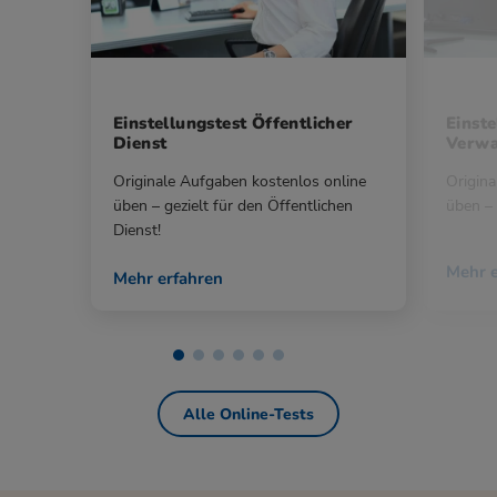
Einstellungstest Öffentlicher
Einste
Dienst
Verwa
Originale Aufgaben kostenlos online
Origina
üben – gezielt für den Öffentlichen
üben – 
Dienst!
Mehr e
Mehr erfahren
Alle Online-Tests