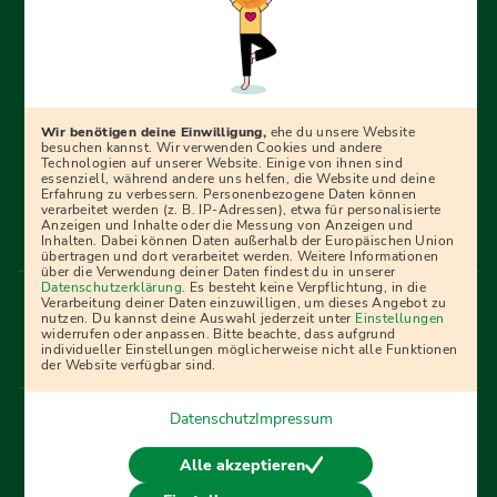
Erfolgreich bewerben mit Ausbildungspark: Wir
begleiten dich Schritt für Schritt bei deinem Start in den
Beruf oder ins Studium – mit smarten E-Learning-Tools,
Wir benötigen deine Einwilligung,
ehe du unsere Website
Ratgebern und Prüfungspaketen, interaktiven
besuchen kannst. Wir verwenden Cookies und andere
Technologien auf unserer Website. Einige von ihnen sind
Videokursen und vielem mehr. Für alle, die was werden
essenziell, während andere uns helfen, die Website und deine
Erfahrung zu verbessern. Personenbezogene Daten können
wollen!
verarbeitet werden (z. B. IP-Adressen), etwa für personalisierte
Anzeigen und Inhalte oder die Messung von Anzeigen und
Inhalten. Dabei können Daten außerhalb der Europäischen Union
übertragen und dort verarbeitet werden. Weitere Informationen
über die Verwendung deiner Daten findest du in unserer
Menü Fußleiste
Datenschutzerklärung
. Es besteht keine Verpflichtung, in die
Impressum
Bildquellen
Presse
Mediadaten
Verarbeitung deiner Daten einzuwilligen, um dieses Angebot zu
nutzen. Du kannst deine Auswahl jederzeit unter
Einstellungen
Partner
AGB
Datenschutz
Widerrufsbelehrung
widerrufen oder anpassen. Bitte beachte, dass aufgrund
individueller Einstellungen möglicherweise nicht alle Funktionen
Bestellung
Affiliate Partner
Cookies
der Website verfügbar sind.
Datenschutz
Impressum
Vertrag widerrufen
Alle akzeptieren