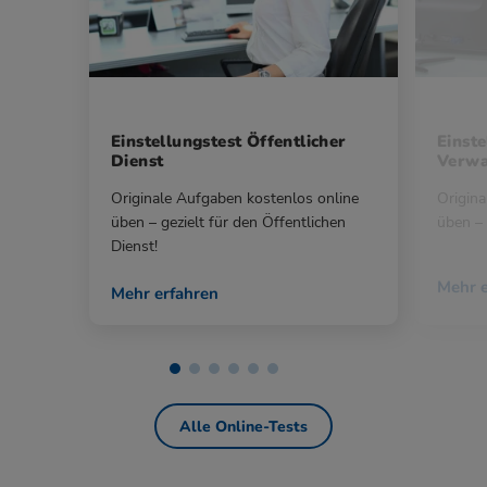
Einstellungstest Öffentlicher
Einste
Dienst
Verwa
Originale Aufgaben kostenlos online
Origina
üben – gezielt für den Öffentlichen
üben – 
Dienst!
Mehr e
Mehr erfahren
Alle Online-Tests