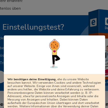
ehr erfahren!
stenlos üben
n Einstellungstest?
 deinen Beruf.
aben
Lösungen
Tricks
Wir benötigen deine Einwilligung,
ehe du unsere Website
besuchen kannst. Wir verwenden Cookies und andere Technologien
auf unserer Website. Einige von ihnen sind essenziell, während
andere uns helfen, die Website und deine Erfahrung zu verbessern.
Personenbezogene Daten können verarbeitet werden (z. B. IP-
Adressen), etwa für personalisierte Anzeigen und Inhalte oder die
Messung von Anzeigen und Inhalten. Dabei können Daten
den zum Vorstellungsgespräch bei der Ge
außerhalb der Europäischen Union übertragen und dort verarbeitet
werden. Weitere Informationen über die Verwendung deiner Daten