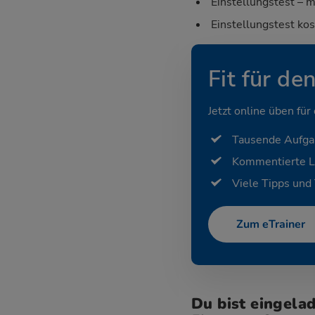
Einstellungstest – m
Einstellungstest ko
Fit für de
Jetzt online üben für
Tausende Aufg
Kommentierte 
Viele Tipps und 
Zum eTrainer
Du bist eingela