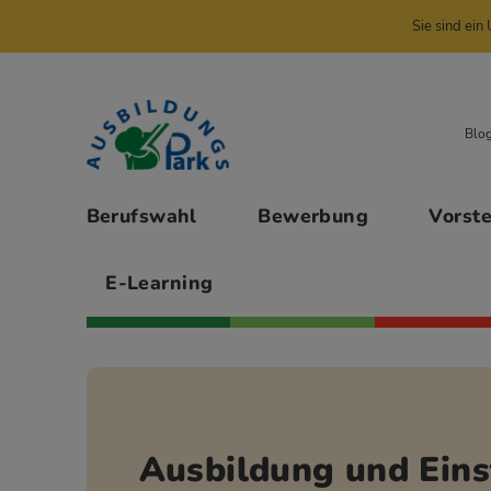
Sie sind ei
Zur Navigation springen
Zu den Hauptinhalten springen
Blo
Hauptmenü
Berufswahl
Bewerbung
Vorst
E-Learning
Ausbildung und Eins