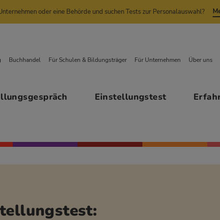
Me
n Unternehmen oder eine Behörde und suchen Tests zur Personalauswahl?
g
Buchhandel
Für Schulen & Bildungsträger
Für Unternehmen
Über uns
ellungsgespräch
Einstellungstest
Erfah
tellungstest: