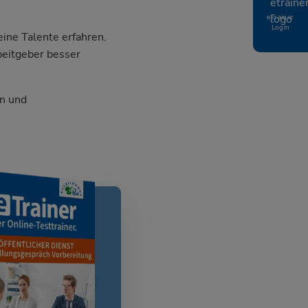
eTrainer
Login
ine Talente erfahren.
beitgeber besser
n und