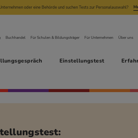
Me
n Unternehmen oder eine Behörde und suchen Tests zur Personalauswahl?
g
Buchhandel
Für Schulen & Bildungsträger
Für Unternehmen
Über uns
ellungsgespräch
Einstellungstest
Erfah
tellungstest: