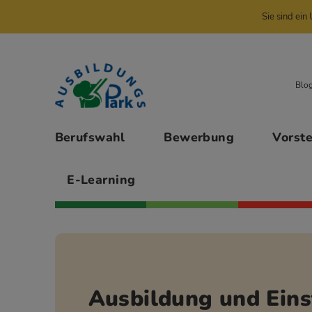
Sie sind ei
Zur Navigation springen
Zu den Hauptinhalten springen
Blo
Hauptmenü
Berufswahl
Bewerbung
Vorst
E-Learning
Ausbildung und Eins