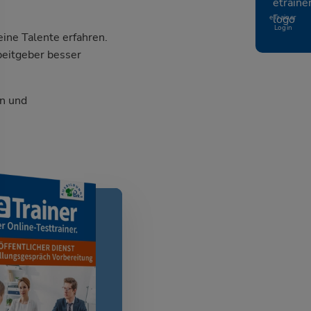
eTrainer
Login
ine Talente erfahren.
beitgeber besser
n und