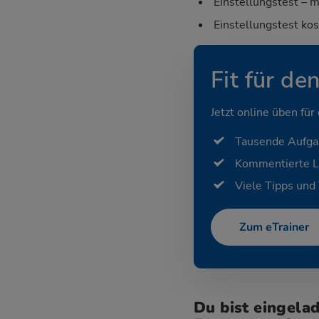
Einstellungstest – m
Einstellungstest ko
Fit für de
Jetzt online üben für
Tausende Aufg
Kommentierte 
Viele Tipps und 
Zum eTrainer
Du bist eingela