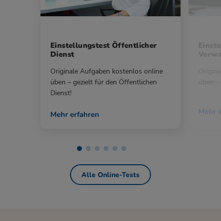
Einstellungstest Öffentlicher
Einste
Dienst
Verwa
Originale Aufgaben kostenlos online
Origina
üben – gezielt für den Öffentlichen
üben – 
Dienst!
Mehr e
Mehr erfahren
Alle Online-Tests