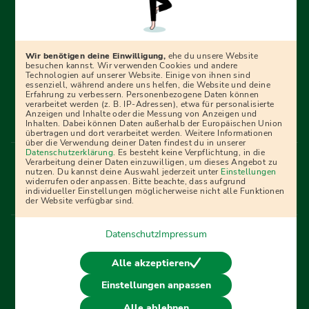
Erfolgreich bewerben mit Ausbildungspark: Wir
begleiten dich Schritt für Schritt bei deinem Start in den
Beruf oder ins Studium – mit smarten E-Learning-Tools,
Wir benötigen deine Einwilligung,
ehe du unsere Website
Ratgebern und Prüfungspaketen, interaktiven
besuchen kannst. Wir verwenden Cookies und andere
Technologien auf unserer Website. Einige von ihnen sind
Videokursen und vielem mehr. Für alle, die was werden
essenziell, während andere uns helfen, die Website und deine
Erfahrung zu verbessern. Personenbezogene Daten können
wollen!
verarbeitet werden (z. B. IP-Adressen), etwa für personalisierte
Anzeigen und Inhalte oder die Messung von Anzeigen und
Inhalten. Dabei können Daten außerhalb der Europäischen Union
übertragen und dort verarbeitet werden. Weitere Informationen
über die Verwendung deiner Daten findest du in unserer
Menü Fußleiste
Datenschutzerklärung
. Es besteht keine Verpflichtung, in die
Impressum
Bildquellen
Presse
Mediadaten
Verarbeitung deiner Daten einzuwilligen, um dieses Angebot zu
nutzen. Du kannst deine Auswahl jederzeit unter
Einstellungen
Partner
AGB
Datenschutz
Widerrufsbelehrung
widerrufen oder anpassen. Bitte beachte, dass aufgrund
individueller Einstellungen möglicherweise nicht alle Funktionen
Bestellung
Affiliate Partner
Cookies
der Website verfügbar sind.
Datenschutz
Impressum
Vertrag widerrufen
Alle akzeptieren
Einstellungen anpassen
© 2026 Ausbildungspark Verlag. Alle Rechte vorbehalten.
Alle ablehnen