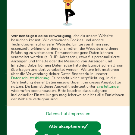
Erfolgreich bewerben mit Ausbildungspark: Wir
begleiten dich Schritt für Schritt bei deinem Start in den
Beruf oder ins Studium – mit smarten E-Learning-Tools,
Wir benötigen deine Einwilligung,
ehe du unsere Website
Ratgebern und Prüfungspaketen, interaktiven
besuchen kannst. Wir verwenden Cookies und andere
Technologien auf unserer Website. Einige von ihnen sind
Videokursen und vielem mehr. Für alle, die was werden
essenziell, während andere uns helfen, die Website und deine
Erfahrung zu verbessern. Personenbezogene Daten können
wollen!
verarbeitet werden (z. B. IP-Adressen), etwa für personalisierte
Anzeigen und Inhalte oder die Messung von Anzeigen und
Inhalten. Dabei können Daten außerhalb der Europäischen Union
übertragen und dort verarbeitet werden. Weitere Informationen
über die Verwendung deiner Daten findest du in unserer
Menü Fußleiste
Datenschutzerklärung
. Es besteht keine Verpflichtung, in die
Impressum
Bildquellen
Presse
Mediadaten
Verarbeitung deiner Daten einzuwilligen, um dieses Angebot zu
nutzen. Du kannst deine Auswahl jederzeit unter
Einstellungen
Partner
AGB
Datenschutz
Widerrufsbelehrung
widerrufen oder anpassen. Bitte beachte, dass aufgrund
individueller Einstellungen möglicherweise nicht alle Funktionen
Bestellung
Affiliate Partner
Cookies
der Website verfügbar sind.
Datenschutz
Impressum
Vertrag widerrufen
Alle akzeptieren