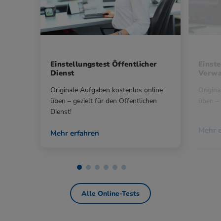
Einstellungstest Öffentlicher
Einste
Dienst
Verwa
Originale Aufgaben kostenlos online
Origina
üben – gezielt für den Öffentlichen
üben – 
Dienst!
Mehr e
Mehr erfahren
Alle Online-Tests