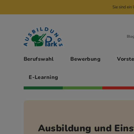
Sie sind ei
Zur Navigation springen
Zu den Hauptinhalten springen
Blo
Hauptmenü
Berufswahl
Bewerbung
Vorst
E-Learning
Ausbildung und Eins