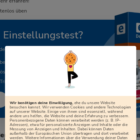
ehr erfahren!
stenlos üben
n Einstellungstest?
 deinen Beruf.
aben
Lösungen
Tricks
Wir benötigen deine Einwilligung,
ehe du unsere Website
besuchen kannst. Wir verwenden Cookies und andere Technologien
auf unserer Website. Einige von ihnen sind essenziell, während
andere uns helfen, die Website und deine Erfahrung zu verbessern.
Personenbezogene Daten können verarbeitet werden (z. B. IP-
Adressen), etwa für personalisierte Anzeigen und Inhalte oder die
Messung von Anzeigen und Inhalten. Dabei können Daten
den zum Vorstellungsgespräch bei der Ge
außerhalb der Europäischen Union übertragen und dort verarbeitet
werden. Weitere Informationen über die Verwendung deiner Daten