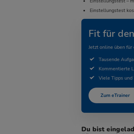
Einstellungstest – m
Einstellungstest ko
Fit für de
Jetzt online üben für
Tausende Aufg
Kommentierte 
Viele Tipps und 
Zum eTrainer
Du bist eingela