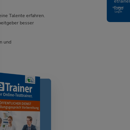
eTrainer
Login
ine Talente erfahren.
beitgeber besser
n und