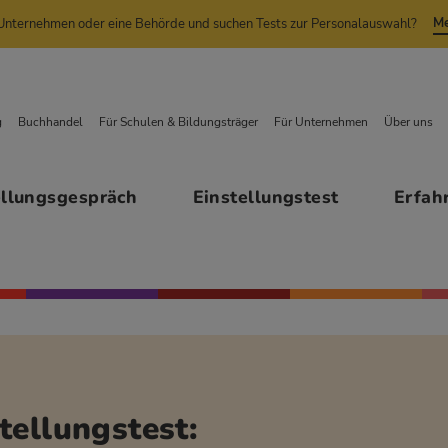
Me
n Unternehmen oder eine Behörde und suchen Tests zur Personalauswahl?
g
Buchhandel
Für Schulen & Bildungsträger
Für Unternehmen
Über uns
ellungsgespräch
Einstellungstest
Erfah
tellungstest: