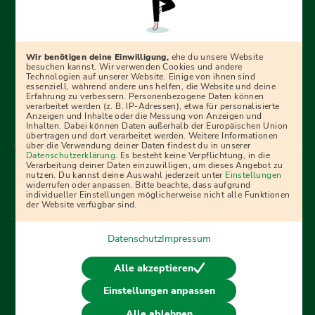
Erfolgreich bewerben mit Ausbildungspark: Wir
begleiten dich Schritt für Schritt bei deinem Start in den
Beruf oder ins Studium – mit smarten E-Learning-Tools,
Wir benötigen deine Einwilligung,
ehe du unsere Website
Ratgebern und Prüfungspaketen, interaktiven
besuchen kannst. Wir verwenden Cookies und andere
Technologien auf unserer Website. Einige von ihnen sind
Videokursen und vielem mehr. Für alle, die was werden
essenziell, während andere uns helfen, die Website und deine
Erfahrung zu verbessern. Personenbezogene Daten können
wollen!
verarbeitet werden (z. B. IP-Adressen), etwa für personalisierte
Anzeigen und Inhalte oder die Messung von Anzeigen und
Inhalten. Dabei können Daten außerhalb der Europäischen Union
übertragen und dort verarbeitet werden. Weitere Informationen
über die Verwendung deiner Daten findest du in unserer
Menü Fußleiste
Datenschutzerklärung
. Es besteht keine Verpflichtung, in die
Impressum
Bildquellen
Presse
Mediadaten
Verarbeitung deiner Daten einzuwilligen, um dieses Angebot zu
nutzen. Du kannst deine Auswahl jederzeit unter
Einstellungen
Partner
AGB
Datenschutz
Widerrufsbelehrung
widerrufen oder anpassen. Bitte beachte, dass aufgrund
individueller Einstellungen möglicherweise nicht alle Funktionen
Bestellung
Affiliate Partner
Cookies
der Website verfügbar sind.
Datenschutz
Impressum
Vertrag widerrufen
Alle akzeptieren
Einstellungen anpassen
© 2026 Ausbildungspark Verlag. Alle Rechte vorbehalten.
Alle ablehnen