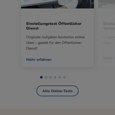
Einstellungstest Öffentlicher
Einste
Dienst
Verwa
Originale Aufgaben kostenlos online
Origina
üben – gezielt für den Öffentlichen
üben – 
Dienst!
Mehr e
Mehr erfahren
Alle Online-Tests