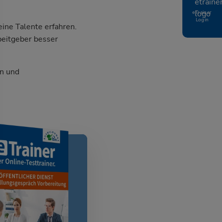
eTrainer
Login
ine Talente erfahren.
beitgeber besser
n und