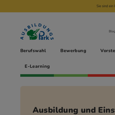
Sie sind ei
Zur Navigation springen
Zu den Hauptinhalten springen
Blo
Hauptmenü
Berufswahl
Bewerbung
Vorst
E-Learning
Ausbildung und Eins