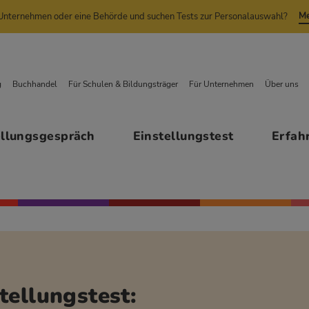
Me
n Unternehmen oder eine Behörde und suchen Tests zur Personalauswahl?
g
Buchhandel
Für Schulen & Bildungsträger
Für Unternehmen
Über uns
ellungsgespräch
Einstellungstest
Erfah
tellungstest: