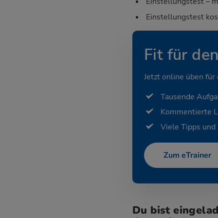
Einstellungstest – m
Einstellungstest ko
Fit für de
Jetzt online üben für
Tausende Aufg
Kommentierte 
Viele Tipps und 
Zum eTrainer
Du bist eingela