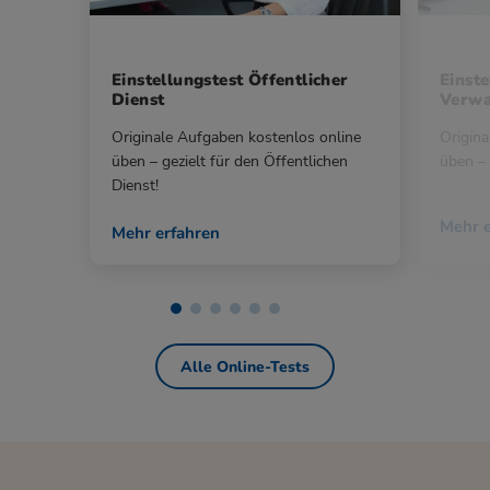
Einstellungstest Öffentlicher
Einste
Dienst
Verwa
Originale Aufgaben kostenlos online
Origina
üben – gezielt für den Öffentlichen
üben – 
Dienst!
Mehr e
Mehr erfahren
Alle Online-Tests