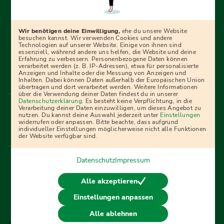
Erfolgreich bewerben mit Ausbildungspark: Wir
begleiten dich Schritt für Schritt bei deinem Start in den
Beruf oder ins Studium – mit smarten E-Learning-Tools,
Wir benötigen deine Einwilligung,
ehe du unsere Website
Ratgebern und Prüfungspaketen, interaktiven
besuchen kannst. Wir verwenden Cookies und andere
Technologien auf unserer Website. Einige von ihnen sind
Videokursen und vielem mehr. Für alle, die was werden
essenziell, während andere uns helfen, die Website und deine
Erfahrung zu verbessern. Personenbezogene Daten können
wollen!
verarbeitet werden (z. B. IP-Adressen), etwa für personalisierte
Anzeigen und Inhalte oder die Messung von Anzeigen und
Inhalten. Dabei können Daten außerhalb der Europäischen Union
übertragen und dort verarbeitet werden. Weitere Informationen
über die Verwendung deiner Daten findest du in unserer
Menü Fußleiste
Datenschutzerklärung
. Es besteht keine Verpflichtung, in die
Impressum
Bildquellen
Presse
Mediadaten
Verarbeitung deiner Daten einzuwilligen, um dieses Angebot zu
nutzen. Du kannst deine Auswahl jederzeit unter
Einstellungen
Partner
AGB
Datenschutz
Widerrufsbelehrung
widerrufen oder anpassen. Bitte beachte, dass aufgrund
individueller Einstellungen möglicherweise nicht alle Funktionen
Bestellung
Affiliate Partner
Cookies
der Website verfügbar sind.
Datenschutz
Impressum
Vertrag widerrufen
Alle akzeptieren
Einstellungen anpassen
© 2026 Ausbildungspark Verlag. Alle Rechte vorbehalten.
Alle ablehnen
j