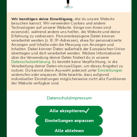
Erfolgreich bewerben mit Ausbildungspark: Wir
begleiten dich Schritt für Schritt bei deinem Start in den
Beruf oder ins Studium – mit smarten E-Learning-Tools,
Wir benötigen deine Einwilligung,
ehe du unsere Website
Ratgebern und Prüfungspaketen, interaktiven
besuchen kannst. Wir verwenden Cookies und andere
Technologien auf unserer Website. Einige von ihnen sind
Videokursen und vielem mehr. Für alle, die was werden
essenziell, während andere uns helfen, die Website und deine
Erfahrung zu verbessern. Personenbezogene Daten können
wollen!
verarbeitet werden (z. B. IP-Adressen), etwa für personalisierte
Anzeigen und Inhalte oder die Messung von Anzeigen und
Inhalten. Dabei können Daten außerhalb der Europäischen Union
übertragen und dort verarbeitet werden. Weitere Informationen
über die Verwendung deiner Daten findest du in unserer
Menü Fußleiste
Datenschutzerklärung
. Es besteht keine Verpflichtung, in die
Impressum
Bildquellen
Presse
Mediadaten
Verarbeitung deiner Daten einzuwilligen, um dieses Angebot zu
nutzen. Du kannst deine Auswahl jederzeit unter
Einstellungen
Partner
AGB
Datenschutz
Widerrufsbelehrung
widerrufen oder anpassen. Bitte beachte, dass aufgrund
individueller Einstellungen möglicherweise nicht alle Funktionen
Bestellung
Affiliate Partner
Cookies
der Website verfügbar sind.
Datenschutz
Impressum
Vertrag widerrufen
Alle akzeptieren
Einstellungen anpassen
© 2026 Ausbildungspark Verlag. Alle Rechte vorbehalten.
Alle ablehnen
j