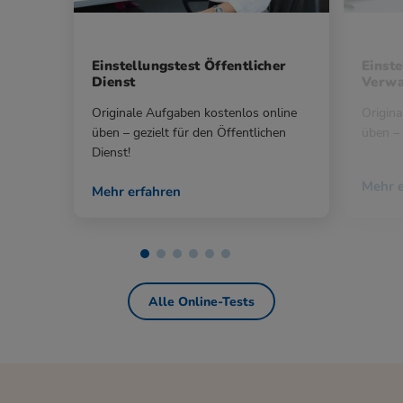
Einstellungstest Öffentlicher
Einste
Dienst
Verwa
Originale Aufgaben kostenlos online
Origina
üben – gezielt für den Öffentlichen
üben – 
Dienst!
Mehr e
Mehr erfahren
Alle Online-Tests