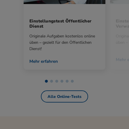
Einstellungstest Öffentlicher
Einste
Dienst
Verwa
Originale Aufgaben kostenlos online
Origina
üben – gezielt für den Öffentlichen
üben – 
Dienst!
Mehr e
Mehr erfahren
Alle Online-Tests