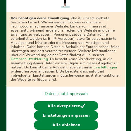
Erfolgreich bewerben mit Ausbildungspark: Wir
begleiten dich Schritt für Schritt bei deinem Start in den
Beruf oder ins Studium – mit smarten E-Learning-Tools,
Wir benötigen deine Einwilligung,
ehe du unsere Website
Ratgebern und Prüfungspaketen, interaktiven
besuchen kannst. Wir verwenden Cookies und andere
Technologien auf unserer Website. Einige von ihnen sind
Videokursen und vielem mehr. Für alle, die was werden
essenziell, während andere uns helfen, die Website und deine
Erfahrung zu verbessern. Personenbezogene Daten können
wollen!
verarbeitet werden (z. B. IP-Adressen), etwa für personalisierte
Anzeigen und Inhalte oder die Messung von Anzeigen und
Inhalten. Dabei können Daten außerhalb der Europäischen Union
übertragen und dort verarbeitet werden. Weitere Informationen
über die Verwendung deiner Daten findest du in unserer
Menü Fußleiste
Datenschutzerklärung
. Es besteht keine Verpflichtung, in die
Impressum
Bildquellen
Presse
Mediadaten
Verarbeitung deiner Daten einzuwilligen, um dieses Angebot zu
nutzen. Du kannst deine Auswahl jederzeit unter
Einstellungen
Partner
AGB
Datenschutz
Widerrufsbelehrung
widerrufen oder anpassen. Bitte beachte, dass aufgrund
individueller Einstellungen möglicherweise nicht alle Funktionen
Bestellung
Affiliate Partner
Cookies
der Website verfügbar sind.
Datenschutz
Impressum
Vertrag widerrufen
Alle akzeptieren
Einstellungen anpassen
© 2026 Ausbildungspark Verlag. Alle Rechte vorbehalten.
Alle ablehnen
j