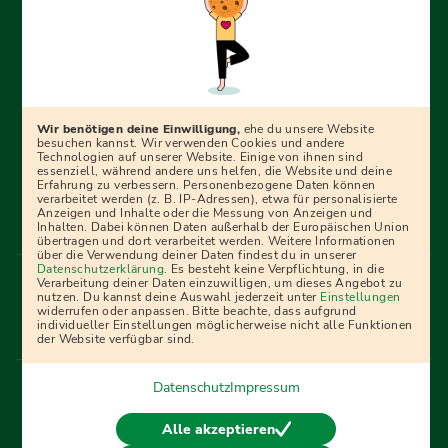
Erfolgreich bewerben mit Ausbildungspark: Wir
begleiten dich Schritt für Schritt bei deinem Start in den
Beruf oder ins Studium – mit smarten E-Learning-Tools,
Wir benötigen deine Einwilligung,
ehe du unsere Website
Ratgebern und Prüfungspaketen, interaktiven
besuchen kannst. Wir verwenden Cookies und andere
Technologien auf unserer Website. Einige von ihnen sind
Videokursen und vielem mehr. Für alle, die was werden
essenziell, während andere uns helfen, die Website und deine
Erfahrung zu verbessern. Personenbezogene Daten können
wollen!
verarbeitet werden (z. B. IP-Adressen), etwa für personalisierte
Anzeigen und Inhalte oder die Messung von Anzeigen und
Inhalten. Dabei können Daten außerhalb der Europäischen Union
übertragen und dort verarbeitet werden. Weitere Informationen
über die Verwendung deiner Daten findest du in unserer
Menü Fußleiste
Datenschutzerklärung
. Es besteht keine Verpflichtung, in die
Impressum
Bildquellen
Presse
Mediadaten
Verarbeitung deiner Daten einzuwilligen, um dieses Angebot zu
nutzen. Du kannst deine Auswahl jederzeit unter
Einstellungen
Partner
AGB
Datenschutz
Widerrufsbelehrung
widerrufen oder anpassen. Bitte beachte, dass aufgrund
individueller Einstellungen möglicherweise nicht alle Funktionen
Bestellung
Affiliate Partner
Cookies
der Website verfügbar sind.
Datenschutz
Impressum
Vertrag widerrufen
Alle akzeptieren