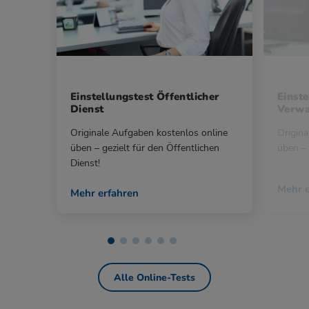
Einstellungstest Öffentlicher
Einste
Dienst
Verwa
Originale Aufgaben kostenlos online
Origina
üben – gezielt für den Öffentlichen
üben – 
Dienst!
Mehr e
Mehr erfahren
Alle Online-Tests