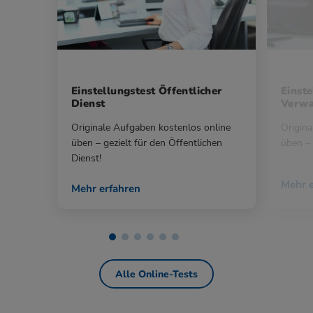
Einstellungstest Öffentlicher
Einste
Dienst
Verwa
Originale Aufgaben kostenlos online
Origina
üben – gezielt für den Öffentlichen
üben – 
Dienst!
Mehr e
Mehr erfahren
Alle Online-Tests