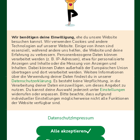
Erfolgreich bewerben mit Ausbildungspark: Wir
begleiten dich Schritt für Schritt bei deinem Start in den
Beruf oder ins Studium – mit smarten E-Learning-Tools,
Wir benötigen deine Einwilligung,
ehe du unsere Website
Ratgebern und Prüfungspaketen, interaktiven
besuchen kannst. Wir verwenden Cookies und andere
Technologien auf unserer Website. Einige von ihnen sind
Videokursen und vielem mehr. Für alle, die was werden
essenziell, während andere uns helfen, die Website und deine
Erfahrung zu verbessern. Personenbezogene Daten können
wollen!
verarbeitet werden (z. B. IP-Adressen), etwa für personalisierte
Anzeigen und Inhalte oder die Messung von Anzeigen und
Inhalten. Dabei können Daten außerhalb der Europäischen Union
übertragen und dort verarbeitet werden. Weitere Informationen
über die Verwendung deiner Daten findest du in unserer
Menü Fußleiste
Datenschutzerklärung
. Es besteht keine Verpflichtung, in die
Impressum
Bildquellen
Presse
Mediadaten
Verarbeitung deiner Daten einzuwilligen, um dieses Angebot zu
nutzen. Du kannst deine Auswahl jederzeit unter
Einstellungen
Partner
AGB
Datenschutz
Widerrufsbelehrung
widerrufen oder anpassen. Bitte beachte, dass aufgrund
individueller Einstellungen möglicherweise nicht alle Funktionen
Bestellung
Affiliate Partner
Cookies
der Website verfügbar sind.
Datenschutz
Impressum
Vertrag widerrufen
Alle akzeptieren