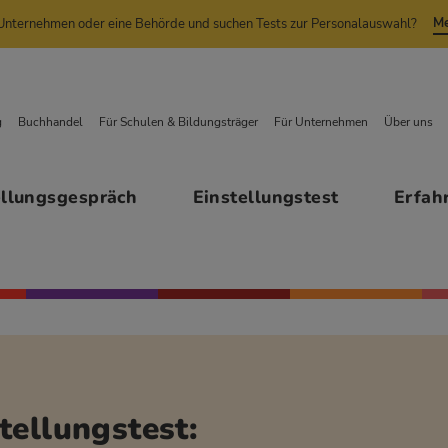
Me
n Unternehmen oder eine Behörde und suchen Tests zur Personalauswahl?
g
Buchhandel
Für Schulen & Bildungsträger
Für Unternehmen
Über uns
ellungsgespräch
Einstellungstest
Erfah
tellungstest: