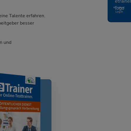
eTrainer
Login
ine Talente erfahren.
beitgeber besser
n und