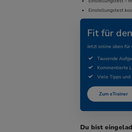
Einstellungstest – m
Einstellungstest ko
Fit für de
Jetzt online üben für
Tausende Aufg
Kommentierte 
Viele Tipps und 
Zum eTrainer
Du bist eingela