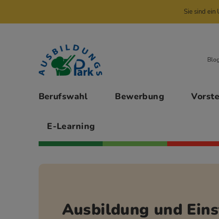
Sie sind ei
Zur Navigation springen
Zu den Hauptinhalten springen
Blo
Hauptmenü
Berufswahl
Bewerbung
Vorst
E-Learning
Ausbildung und Eins