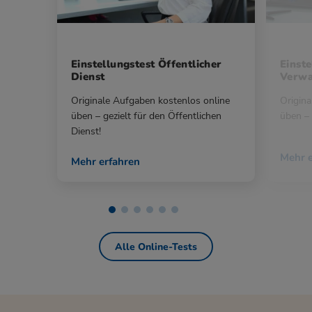
Einstellungstest Öffentlicher
Einste
Dienst
Verwa
Originale Aufgaben kostenlos online
Origina
üben – gezielt für den Öffentlichen
üben – 
Dienst!
Mehr e
Mehr erfahren
Alle Online-Tests