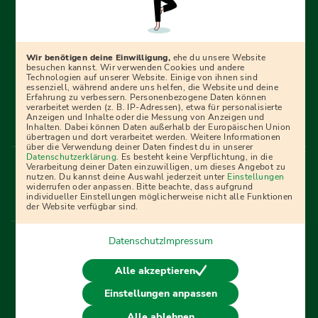
Erfolgreich bewerben mit Ausbildungspark: Wir
begleiten dich Schritt für Schritt bei deinem Start in den
Beruf oder ins Studium – mit smarten E-Learning-Tools,
Wir benötigen deine Einwilligung,
ehe du unsere Website
Ratgebern und Prüfungspaketen, interaktiven
besuchen kannst. Wir verwenden Cookies und andere
Technologien auf unserer Website. Einige von ihnen sind
Videokursen und vielem mehr. Für alle, die was werden
essenziell, während andere uns helfen, die Website und deine
Erfahrung zu verbessern. Personenbezogene Daten können
wollen!
verarbeitet werden (z. B. IP-Adressen), etwa für personalisierte
Anzeigen und Inhalte oder die Messung von Anzeigen und
Inhalten. Dabei können Daten außerhalb der Europäischen Union
übertragen und dort verarbeitet werden. Weitere Informationen
über die Verwendung deiner Daten findest du in unserer
Menü Fußleiste
Datenschutzerklärung
. Es besteht keine Verpflichtung, in die
Impressum
Bildquellen
Presse
Mediadaten
Verarbeitung deiner Daten einzuwilligen, um dieses Angebot zu
nutzen. Du kannst deine Auswahl jederzeit unter
Einstellungen
Partner
AGB
Datenschutz
Widerrufsbelehrung
widerrufen oder anpassen. Bitte beachte, dass aufgrund
individueller Einstellungen möglicherweise nicht alle Funktionen
Bestellung
Affiliate Partner
Cookies
der Website verfügbar sind.
Datenschutz
Impressum
Vertrag widerrufen
Alle akzeptieren
Einstellungen anpassen
© 2026 Ausbildungspark Verlag. Alle Rechte vorbehalten.
Alle ablehnen