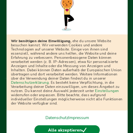
Erfolgreich bewerben mit Ausbildungspark: Wir
begleiten dich Schritt für Schritt bei deinem Start in den
Beruf oder ins Studium – mit smarten E-Learning-Tools,
Wir benötigen deine Einwilligung,
ehe du unsere Website
Ratgebern und Prüfungspaketen, interaktiven
besuchen kannst. Wir verwenden Cookies und andere
Technologien auf unserer Website. Einige von ihnen sind
Videokursen und vielem mehr. Für alle, die was werden
essenziell, während andere uns helfen, die Website und deine
Erfahrung zu verbessern. Personenbezogene Daten können
wollen!
verarbeitet werden (z. B. IP-Adressen), etwa für personalisierte
Anzeigen und Inhalte oder die Messung von Anzeigen und
Inhalten. Dabei können Daten außerhalb der Europäischen Union
übertragen und dort verarbeitet werden. Weitere Informationen
über die Verwendung deiner Daten findest du in unserer
Menü Fußleiste
Datenschutzerklärung
. Es besteht keine Verpflichtung, in die
Impressum
Bildquellen
Presse
Mediadaten
Verarbeitung deiner Daten einzuwilligen, um dieses Angebot zu
nutzen. Du kannst deine Auswahl jederzeit unter
Einstellungen
Partner
AGB
Datenschutz
Widerrufsbelehrung
widerrufen oder anpassen. Bitte beachte, dass aufgrund
individueller Einstellungen möglicherweise nicht alle Funktionen
Bestellung
Affiliate Partner
Cookies
der Website verfügbar sind.
Datenschutz
Impressum
Vertrag widerrufen
Alle akzeptieren