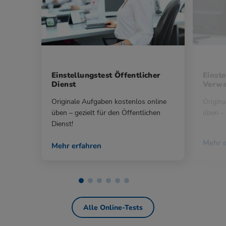
Einstellungstest Öffentlicher
Einste
Dienst
Verwa
Originale Aufgaben kostenlos online
Origina
üben – gezielt für den Öffentlichen
üben – 
Dienst!
Mehr e
Mehr erfahren
Alle Online-Tests