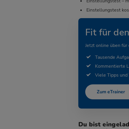
Einstellungstest – m
Einstellungstest ko
Fit für de
Jetzt online üben für
Tausende Aufg
Kommentierte 
Viele Tipps und 
Zum eTrainer
Du bist eingela