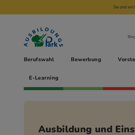
Sie sind ei
Zur Navigation springen
Zu den Hauptinhalten springen
Blo
Hauptmenü
Berufswahl
Bewerbung
Vorst
E-Learning
Ausbildung und Eins