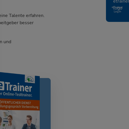
eTrainer
Login
ine Talente erfahren.
beitgeber besser
n und