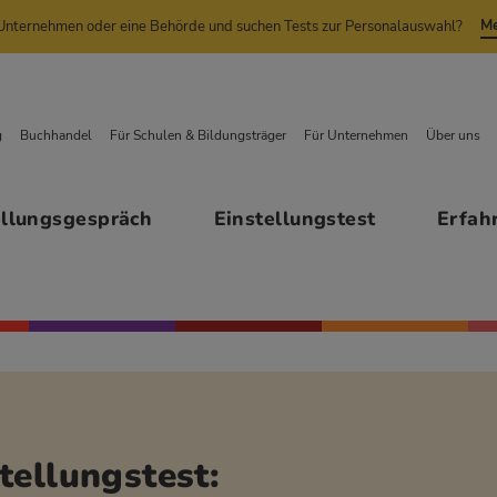
Me
n Unternehmen oder eine Behörde und suchen Tests zur Personalauswahl?
g
Buchhandel
Für Schulen & Bildungsträger
Für Unternehmen
Über uns
ellungsgespräch
Einstellungstest
Erfah
tellungstest: