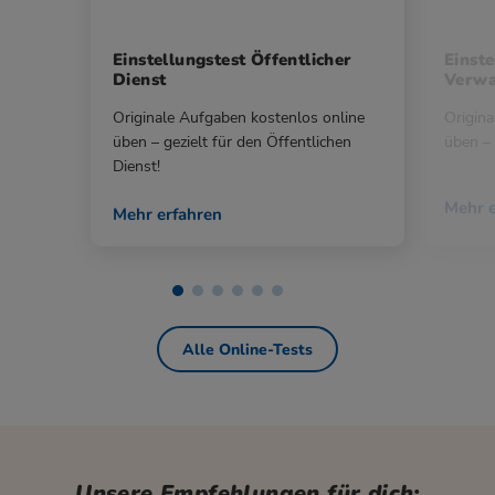
Einstellungstest Öffentlicher
Einste
Dienst
Verwa
Originale Aufgaben kostenlos online
Origina
üben – gezielt für den Öffentlichen
üben – 
Dienst!
Mehr e
Mehr erfahren
Alle Online-Tests
Unsere Empfehlungen für dich: