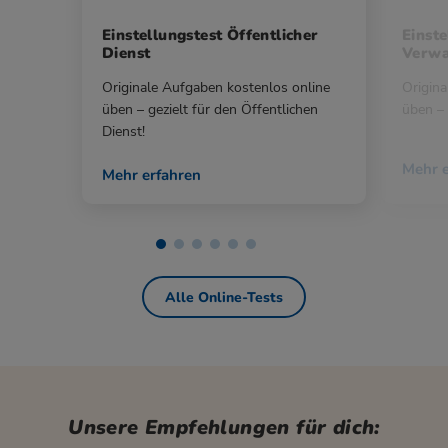
Einstellungstest Öffentlicher
Einste
Dienst
Verwa
Originale Aufgaben kostenlos online
Origina
üben – gezielt für den Öffentlichen
üben – 
Dienst!
Mehr e
Mehr erfahren
Alle Online-Tests
Unsere Empfehlungen für dich: