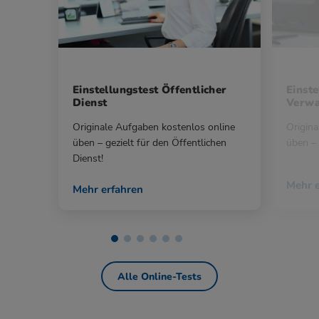
Einstellungstest Öffentlicher
Einste
Dienst
Verwa
Originale Aufgaben kostenlos online
Origina
üben – gezielt für den Öffentlichen
üben – 
Dienst!
Mehr e
Mehr erfahren
Alle Online-Tests