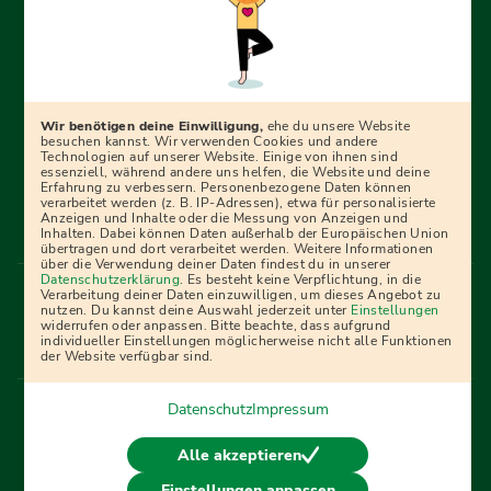
Erfolgreich bewerben mit Ausbildungspark: Wir
begleiten dich Schritt für Schritt bei deinem Start in den
Beruf oder ins Studium – mit smarten E-Learning-Tools,
Wir benötigen deine Einwilligung,
ehe du unsere Website
Ratgebern und Prüfungspaketen, interaktiven
besuchen kannst. Wir verwenden Cookies und andere
Technologien auf unserer Website. Einige von ihnen sind
Videokursen und vielem mehr. Für alle, die was werden
essenziell, während andere uns helfen, die Website und deine
Erfahrung zu verbessern. Personenbezogene Daten können
wollen!
verarbeitet werden (z. B. IP-Adressen), etwa für personalisierte
Anzeigen und Inhalte oder die Messung von Anzeigen und
Inhalten. Dabei können Daten außerhalb der Europäischen Union
übertragen und dort verarbeitet werden. Weitere Informationen
über die Verwendung deiner Daten findest du in unserer
Menü Fußleiste
Datenschutzerklärung
. Es besteht keine Verpflichtung, in die
Impressum
Bildquellen
Presse
Mediadaten
Verarbeitung deiner Daten einzuwilligen, um dieses Angebot zu
nutzen. Du kannst deine Auswahl jederzeit unter
Einstellungen
Partner
AGB
Datenschutz
Widerrufsbelehrung
widerrufen oder anpassen. Bitte beachte, dass aufgrund
individueller Einstellungen möglicherweise nicht alle Funktionen
Bestellung
Affiliate Partner
Cookies
der Website verfügbar sind.
Datenschutz
Impressum
Vertrag widerrufen
Alle akzeptieren
Einstellungen anpassen